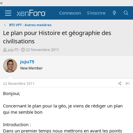
<
Connexion
S'inscrire
BTS VPT - Autres matières
Le plan pour Histoire et géographie des
civilisations
A
D
juju75
22 Novembre 2011
u
a
t
t
juju75
e
e
New Member
u
d
r
e
d
d
22 Novembre 2011
#1
e
é
l
b
Bonjour,
a
u
d
t
Concernant le plan pour la géo, je viens de rédiger un plan
i
qui me semble bon
s
c
Introduction :
u
s
Dans un premier temps nous mettrons en avant les points