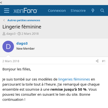
<
Connexion
S'inscrire
Autres petites annonces
Lingerie féminine
A
D
dago3
2 Mars 2018
u
a
t
t
dago3
D
e
e
New Member
u
d
r
e
d
d
2 Mars 2018
#1
e
é
l
b
Bonjour les filles,
a
u
d
t
Je suis tombé sur ces modèles de
lingeries féminines
en
i
parcourant la toile tout à l'heure. J'ai remarqué que chaque
s
ensemble est soumise à une
remise jusqu'à 50 %
. Vous
c
pouvez les consulter en suivant le lien du site. Bonne
u
s
continuation !
s
i