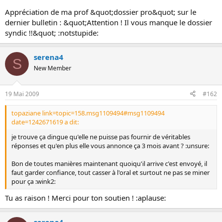
o
Appréciation de ma prof &quot;dossier pro&quot; sur le
n
dernier bulletin : &quot;Attention ! Il vous manque le dossier
syndic !!&quot; :notstupide:
serena4
S
New Member
19 Mai 2009
#162
topaziane link=topic=158.msg1109494#msg1109494
date=1242671619 a dit:
je trouve ça dingue qu'elle ne puisse pas fournir de véritables
réponses et qu'en plus elle vous annonce ça 3 mois avant ? :unsure:
Bon de toutes manières maintenant quoiqu'il arrive c'est envoyé, il
faut garder confiance, tout casser à l'oral et surtout ne pas se miner
pour ça :wink2:
Tu as raison ! Merci pour ton soutien ! :aplause: