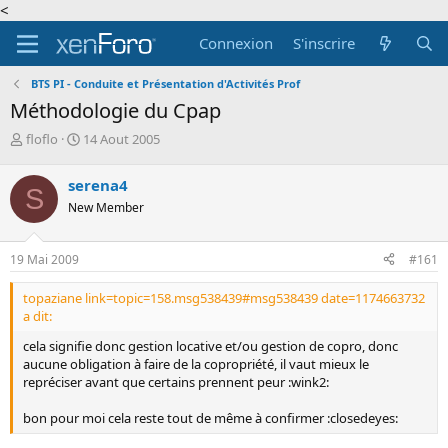
<
Connexion
S'inscrire
BTS PI - Conduite et Présentation d'Activités Prof
Méthodologie du Cpap
A
D
floflo
14 Aout 2005
u
a
t
t
serena4
S
e
e
New Member
u
d
r
e
d
d
19 Mai 2009
#161
e
é
l
b
topaziane link=topic=158.msg538439#msg538439 date=1174663732
a
u
a dit:
d
t
i
cela signifie donc gestion locative et/ou gestion de copro, donc
s
aucune obligation à faire de la copropriété, il vaut mieux le
c
repréciser avant que certains prennent peur :wink2:
u
s
bon pour moi cela reste tout de même à confirmer :closedeyes:
s
i