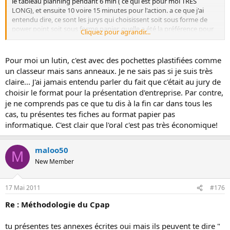
le tableau planning pendant 6 min ( ce qui est pour moi TRES
LONG), et ensuite 10 voire 15 minutes pour l'action. a ce que j'ai
entendu dire, ce sont les jurys qui choisissent soit sous forme de
power point soit sous forme papier. quelle a été la préférence pour
Cliquez pour agrandir...
les autres années ? on nous obligé d'imprimer nos actions en 3
voire 4 en plus aors si ca tombe sur le support informatique,
beaucoup d'argent perdu pour rien !
Pour moi un lutin, c'est avec des pochettes plastifiées comme
un classeur mais sans anneaux. Je ne sais pas si je suis très
claire... J'ai jamais entendu parler du fait que c'était au jury de
choisir le format pour la présentation d'entreprise. Par contre,
je ne comprends pas ce que tu dis à la fin car dans tous les
cas, tu présentes tes fiches au format papier pas
informatique. C'est clair que l'oral c'est pas très économique!
maloo50
M
New Member
17 Mai 2011
#176
Re : Méthodologie du Cpap
tu présentes tes annexes écrites oui mais ils peuvent te dire "