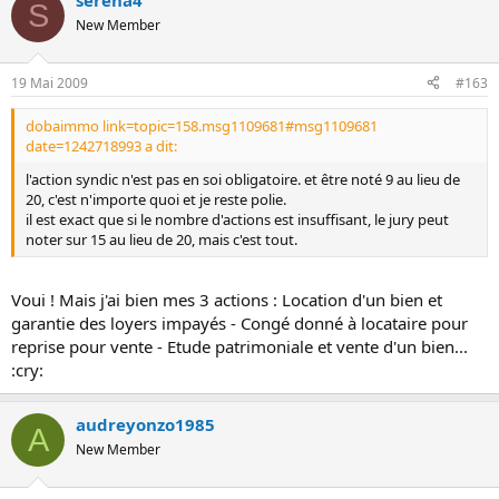
serena4
S
New Member
19 Mai 2009
#163
dobaimmo link=topic=158.msg1109681#msg1109681
date=1242718993 a dit:
l'action syndic n'est pas en soi obligatoire. et être noté 9 au lieu de
20, c'est n'importe quoi et je reste polie.
il est exact que si le nombre d'actions est insuffisant, le jury peut
noter sur 15 au lieu de 20, mais c'est tout.
Voui ! Mais j'ai bien mes 3 actions : Location d'un bien et
garantie des loyers impayés - Congé donné à locataire pour
reprise pour vente - Etude patrimoniale et vente d'un bien...
:cry:
audreyonzo1985
A
New Member