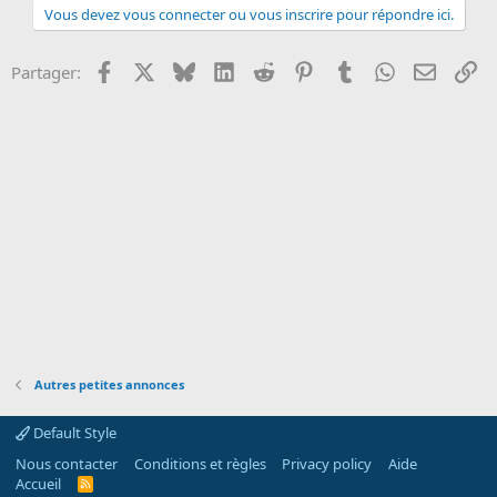
Vous devez vous connecter ou vous inscrire pour répondre ici.
o
n
Facebook
X
Bluesky
LinkedIn
Reddit
Pinterest
Tumblr
WhatsApp
Email
Li
Partager:
Autres petites annonces
Default Style
Nous contacter
Conditions et règles
Privacy policy
Aide
Accueil
R