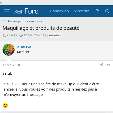
<
Connexion
S'inscrire
Autres petites annonces
Maquillage et produits de beauté
A
D
T
anarita
12 Mai 2020
makeup
u
a
a
t
t
g
anarita
e
e
s
Member
u
d
r
e
d
d
12 Mai 2020
#1
e
é
l
b
Salut,
a
u
d
t
Je suis VDI pour une société de make up qui vient d'être
i
lancée, si vous voulez voir des produits n’hésitez pas à
s
c
m'envoyer un message.
u
s
s
i