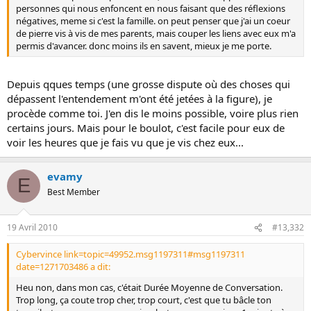
personnes qui nous enfoncent en nous faisant que des réflexions
négatives, meme si c'est la famille. on peut penser que j'ai un coeur
de pierre vis à vis de mes parents, mais couper les liens avec eux m'a
permis d'avancer. donc moins ils en savent, mieux je me porte.
Depuis qques temps (une grosse dispute où des choses qui
dépassent l'entendement m'ont été jetées à la figure), je
procède comme toi. J'en dis le moins possible, voire plus rien
certains jours. Mais pour le boulot, c'est facile pour eux de
voir les heures que je fais vu que je vis chez eux...
evamy
E
Best Member
19 Avril 2010
#13,332
Cybervince link=topic=49952.msg1197311#msg1197311
date=1271703486 a dit:
Heu non, dans mon cas, c'était Durée Moyenne de Conversation.
Trop long, ça coute trop cher, trop court, c'est que tu bâcle ton