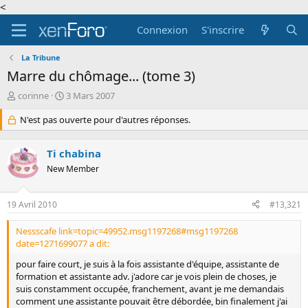
<
Connexion
S'inscrire
La Tribune
Marre du chômage... (tome 3)
A
D
corinne
3 Mars 2007
u
a
t
N'est pas ouverte pour d'autres réponses.
t
e
e
u
d
Ti chabina
r
e
d
New Member
d
e
é
l
b
19 Avril 2010
#13,321
a
u
d
t
Nessscafe link=topic=49952.msg1197268#msg1197268
i
date=1271699077 a dit:
s
c
pour faire court, je suis à la fois assistante d'équipe, assistante de
u
formation et assistante adv. j'adore car je vois plein de choses, je
s
suis constamment occupée, franchement, avant je me demandais
s
comment une assistante pouvait être débordée, bin finalement j'ai
i