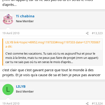
d'après...
Ti chabina
New Member
19 Avril 2010
#13,323
LILYB link=topic=49952.msg1197333#msg1197333 date=1271705067
a dit:
C'est comme les vacations. Tu sais où tu es aujourd'hui et pour le
mois à la limite, mais tu ne peux pas faire de projet (mm un appart)
car tu ne sais pas où tu en seras le mois d'après...
c'est clair que c'est gavant parce que tout le monde à des
projets. Et je vois qu'a cause de sa et ben je peux pas avancer
LILYB
L
Best Member
19 Avril 2010
#13,324