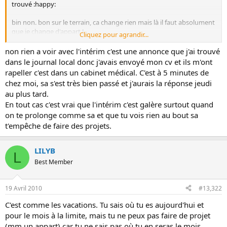
trouvé :happy:
o
n
bin non. bon sur le terrain, ca change rien mais là il faut absolument
que je change d'appart !
Cliquez pour agrandir...
ton entretien c'est avec la boite avec qui tu étais en intérim ou une
non rien a voir avec l'intérim c'est une annonce que j'ai trouvé
autre ? c'était prévu ?
dans le journal local donc j'avais envoyé mon cv et ils m'ont
rapeller c'est dans un cabinet médical. C'est à 5 minutes de
chez moi, sa s'est très bien passé et j'aurais la réponse jeudi
au plus tard.
En tout cas c'est vrai que l'intérim c'est galère surtout quand
on te prolonge comme sa et que tu vois rien au bout sa
t'empêche de faire des projets.
LILYB
L
Best Member
19 Avril 2010
#13,322
C'est comme les vacations. Tu sais où tu es aujourd'hui et
pour le mois à la limite, mais tu ne peux pas faire de projet
(mm un appart) car tu ne sais pas où tu en seras le mois