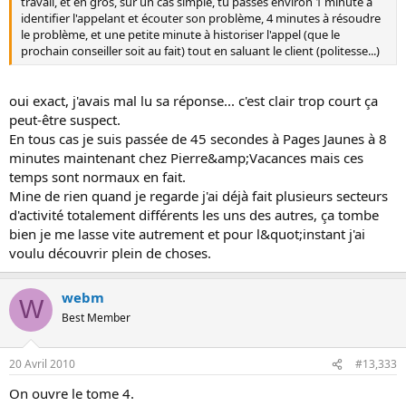
travail, et en gros, sur un cas simple, tu passes environ 1 minute à
identifier l'appelant et écouter son problème, 4 minutes à résoudre
le problème, et une petite minute à historiser l'appel (que le
prochain conseiller soit au fait) tout en saluant le client (politesse...)
oui exact, j'avais mal lu sa réponse... c'est clair trop court ça
peut-être suspect.
En tous cas je suis passée de 45 secondes à Pages Jaunes à 8
minutes maintenant chez Pierre&amp;Vacances mais ces
temps sont normaux en fait.
Mine de rien quand je regarde j'ai déjà fait plusieurs secteurs
d'activité totalement différents les uns des autres, ça tombe
bien je me lasse vite autrement et pour l&quot;instant j'ai
voulu découvrir plein de choses.
webm
W
Best Member
20 Avril 2010
#13,333
On ouvre le tome 4.