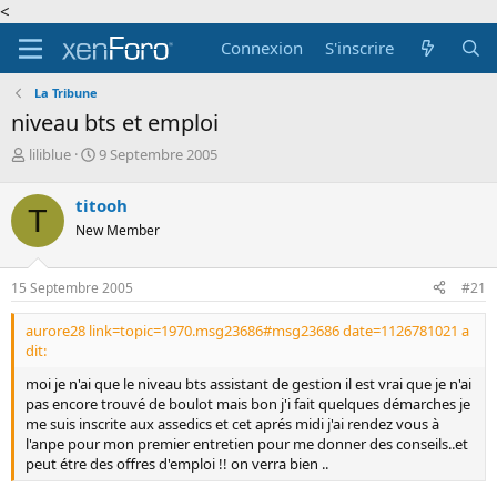
<
Connexion
S'inscrire
La Tribune
niveau bts et emploi
A
D
liliblue
9 Septembre 2005
u
a
t
t
titooh
T
e
e
New Member
u
d
r
e
d
d
15 Septembre 2005
#21
e
é
l
b
aurore28 link=topic=1970.msg23686#msg23686 date=1126781021 a
a
u
dit:
d
t
i
moi je n'ai que le niveau bts assistant de gestion il est vrai que je n'ai
s
pas encore trouvé de boulot mais bon j'i fait quelques démarches je
c
me suis inscrite aux assedics et cet aprés midi j'ai rendez vous à
u
l'anpe pour mon premier entretien pour me donner des conseils..et
s
peut étre des offres d'emploi !! on verra bien ..
s
i