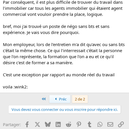
Par conséquent, il est plus difficile de trouver du travail dans
l'immobilier car tous les agents immobilier qui étaient agent
commercial vont vouloir prendre la place, logique.
bref, moi j'ai trouvé un poste de négo sans bts et sans
expérience. Je vais vous dire pourquoi.
Mon employeur, lors de l'entretien m'a dit qu'avec ou sans bts
c'était la même chose. Ce qui l'interressait c'était la personne
que l'on représente, la formation que l'on a eu et ce qu'il
désire c'est de former a sa manière.
C'est une exception par rapport au monde réel du travail
voila :wink2:
Premier
Préc
2 de 2
Vous devez vous connecter ou vous inscrire pour répondre ici.
Facebook
X
Bluesky
LinkedIn
Reddit
Pinterest
Tumblr
WhatsApp
Email
Li
Partager: