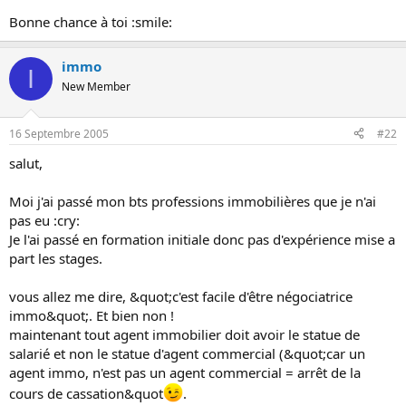
o
Bonne chance à toi :smile:
n
immo
I
New Member
16 Septembre 2005
#22
salut,
Moi j'ai passé mon bts professions immobilières que je n'ai
pas eu :cry:
Je l'ai passé en formation initiale donc pas d'expérience mise a
part les stages.
vous allez me dire, &quot;c'est facile d'être négociatrice
immo&quot;. Et bien non !
maintenant tout agent immobilier doit avoir le statue de
salarié et non le statue d'agent commercial (&quot;car un
agent immo, n'est pas un agent commercial = arrêt de la
cours de cassation&quot
.