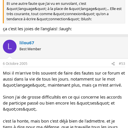
Et une autre faute que j'ai vu en survolant, c'est
&quot;language&quot; à la place de &quot;langage&quot;... Elle est
très courante, tout comme &quot;connexion&quot; qu'on a
tendance à écrire &quot;connection&quot; :blush:
ça c'est les joies de l'anglais! :laugh:
lilou67
L
Best Member
6 Octobre 2005
#53
Moi il m'arrive très souvent de faire des fautes sur ce forum et
aussi dans la vie de tous les jours. notamment sur le mot
&quot;langage&quot;, maintenant plus, mais ça m'est arrivé.
Sinon j'ai de grosse difficultés en ce qui concerne les accords
de participe passé ou bien encore les &quot;ses&quot; et
&quot;ces&quot;.
c'est la honte, mais bon c'est déjà bien de l'admettre. et je
tiens à dire pour ma défense, que je travaille tous les jours