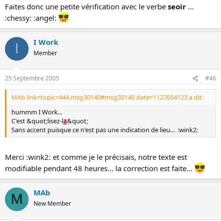
Faites donc une petite vérification avec le verbe
seoir
...
:chessy: :angel:
I Work
I
Member
25 Septembre 2005
#46
MAb link=topic=444.msg30140#msg30140 date=1127654123 a dit:
hummm I Work...
C'est &quot;lisez-l
a
&quot;
Sans accent puisque ce n'est pas une indication de lieu... :wink2:
Merci :wink2: et comme je le précisais, notre texte est
modifiable pendant 48 heures... la correction est faite...
MAb
M
New Member