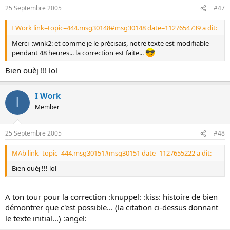
25 Septembre 2005
#47
I Work link=topic=444.msg30148#msg30148 date=1127654739 a dit:
Merci :wink2: et comme je le précisais, notre texte est modifiable
pendant 48 heures... la correction est faite...
Bien ouèj !!! lol
I Work
I
Member
25 Septembre 2005
#48
MAb link=topic=444.msg30151#msg30151 date=1127655222 a dit:
Bien ouèj !!! lol
A ton tour pour la correction :knuppel: :kiss: histoire de bien
démontrer que c'est possible... (la citation ci-dessus donnant
le texte initial...) :angel: