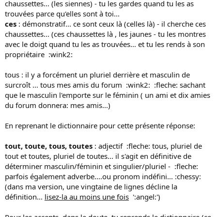
chaussettes... (les siennes) - tu les gardes quand tu les as
trouvées parce qu'elles sont à toi...
ces
: démonstratif... ce sont ceux là (celles là) - il cherche ces
chaussettes... (ces chaussettes là , les jaunes - tu les montres
avec le doigt quand tu les as trouvées... et tu les rends à son
propriétaire :wink2:
tous : il y a forcément un pluriel derrière et masculin de
surcroît ... tous mes amis du forum :wink2: :fleche: sachant
que le masculin l'emporte sur le féminin ( un ami et dix amies
du forum donnera: mes amis...)
En reprenant le dictionnaire pour cette présente réponse:
tout, toute, tous, toutes
: adjectif :fleche: tous, pluriel de
tout et toutes, pluriel de toutes... il s'agit en définitive de
déterminer masculin/féminin et singulier/pluriel - :fleche:
parfois également adverbe....ou pronom indéfini... :chessy:
(dans ma version, une vingtaine de lignes décline la
définition...
lisez-la au moins une fois
':angel:')
Pour les accents, dans le doute, tu reprends le dictionnaire (ce