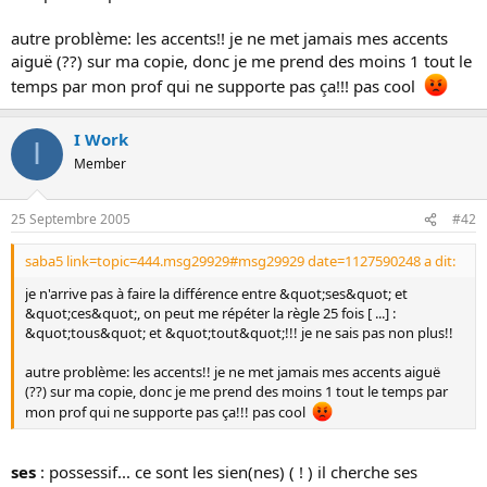
o
n
autre problème: les accents!! je ne met jamais mes accents
aiguë (??) sur ma copie, donc je me prend des moins 1 tout le
temps par mon prof qui ne supporte pas ça!!! pas cool
I Work
I
Member
25 Septembre 2005
#42
saba5 link=topic=444.msg29929#msg29929 date=1127590248 a dit:
je n'arrive pas à faire la différence entre &quot;ses&quot; et
&quot;ces&quot;, on peut me répéter la règle 25 fois [ ...] :
&quot;tous&quot; et &quot;tout&quot;!!! je ne sais pas non plus!!
autre problème: les accents!! je ne met jamais mes accents aiguë
(??) sur ma copie, donc je me prend des moins 1 tout le temps par
mon prof qui ne supporte pas ça!!! pas cool
ses
: possessif... ce sont les sien(nes) ( ! ) il cherche ses