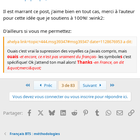
Il est marrant ce post, j'aime bien en tout cas, merci à l'auteur
pour cette idée que je soutiens à 100%! :wink2:
D'ailleurs si vous me permettez:
ahelya link=topic=444.msg39347#msg39347 date=1128676953 a dit:
Ouais c'est vrai la supression des voyelles ca j'avais compris, mais
ouais
-et encore, ce n'est pas vraiment du français-
les symbole
s
c'est
spécifique! Ok j'attend ton mail alors!
Thanks
-en France, on dit
&quot;merci&quot;
Premier
Dernier
Préc
3 de 83
Suivant
Vous devez vous connecter ou vous inscrire pour répondre ici.
Facebook
X
Bluesky
LinkedIn
Reddit
Pinterest
Tumblr
WhatsApp
Email
Li
Partager:
Français BTS : méthodologies