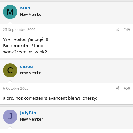
MAb
M
New Member
25 Septembre 2005
#49
Vi vi, voilou j'ai pigé !!!
Bien
mord
u
!!! loool
:wink2: :smile: :wink2:
cazou
C
New Member
6 Octobre 2005
#50
alors, nos correcteurs avancent bien?! :chessy:
JulyBip
J
New Member