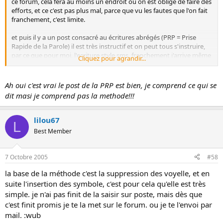
ce forum, cela fera au moins un endroit où on est obligé de faire des
efforts, et ce c'est pas plus mal, parce que vu les fautes que l'on fait
franchement, c'est limite.
et puis il y a un post consacré au écritures abrégés (PRP = Prise
Rapide de la Parole) il est très instructif et on peut tous s'instruire,
par ce que pour moi, l'ecriture style sms, franchement j'arrive même
Cliquez pour agrandir...
pas à la déchiffrer et encore moins l'ecrire.
Ah oui c'est vrai le post de la PRP est bien, je comprend ce qui se
dit masi je comprend pas la methode!!!
lilou67
L
Best Member
7 Octobre 2005
#58
la base de la méthode c'est la suppression des voyelle, et en
suite l'insertion des symbole, c'est pour cela qu'elle est très
simple. je n'ai pas finit de la saisir sur poste, mais dès que
c'est finit promis je te la met sur le forum. ou je te l'envoi par
mail. :wub