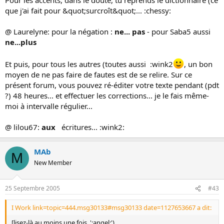
que j'ai fait pour &quot;surcroît&quot;... :chessy:
@ Laurelyne: pour la négation :
ne... pas
- pour Saba5 aussi
ne...plus
Et puis, pour tous les autres (toutes aussi :wink2
, un bon
moyen de ne pas faire de fautes est de se relire. Sur ce
présent forum, vous pouvez ré-éditer votre texte pendant (pdt
?) 48 heures... et effectuer les corrections... je le fais même-
moi à intervalle régulier...
@ lilou67:
aux
écritures... :wink2:
MAb
M
New Member
25 Septembre 2005
#43
I Work link=topic=444.msg30133#msg30133 date=1127653667 a dit:
[
lisez-là au moins une fois
':angel:')