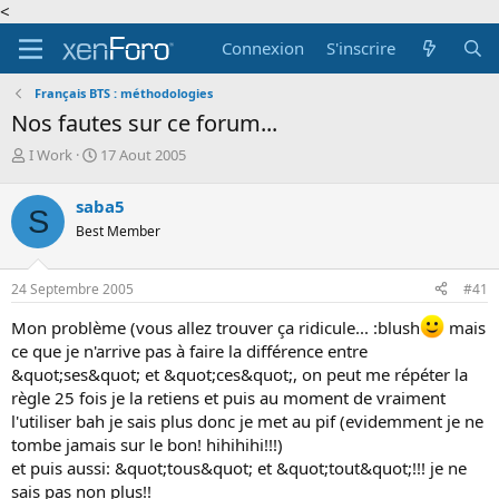
<
Connexion
S'inscrire
Français BTS : méthodologies
Nos fautes sur ce forum...
A
D
I Work
17 Aout 2005
u
a
t
t
saba5
S
e
e
Best Member
u
d
r
e
d
d
24 Septembre 2005
#41
e
é
l
b
Mon problème (vous allez trouver ça ridicule... :blush
mais
a
u
ce que je n'arrive pas à faire la différence entre
d
t
&quot;ses&quot; et &quot;ces&quot;, on peut me répéter la
i
s
règle 25 fois je la retiens et puis au moment de vraiment
c
l'utiliser bah je sais plus donc je met au pif (evidemment je ne
u
tombe jamais sur le bon! hihihihi!!!)
s
et puis aussi: &quot;tous&quot; et &quot;tout&quot;!!! je ne
s
sais pas non plus!!
i