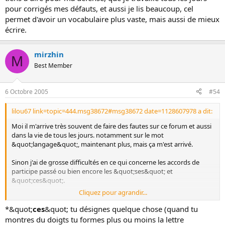
pour corrigés mes défauts, et aussi je lis beaucoup, cel
permet d'avoir un vocabulaire plus vaste, mais aussi de mieux
écrire.
mirzhin
M
Best Member
6 Octobre 2005
#54
lilou67 link=topic=444.msg38672#msg38672 date=1128607978 a dit:
Moi il m'arrive très souvent de faire des fautes sur ce forum et aussi
dans la vie de tous les jours. notamment sur le mot
&quot;langage&quot;, maintenant plus, mais ça m'est arrivé.
Sinon j'ai de grosse difficultés en ce qui concerne les accords de
participe passé ou bien encore les &quot;ses&quot; et
&quot;ces&quot;.
Cliquez pour agrandir...
c'est la honte, mais bon c'est déjà bien de l'admettre. et je tiens à
dire pour ma défense, que je travaille tous les jours pour corrig
er
*&quot;
ces
&quot; tu désignes quelque chose (quand tu
mes défauts, et aussi je lis beaucoup, cel permet d'avoir un
montres du doigts tu formes plus ou moins la lettre