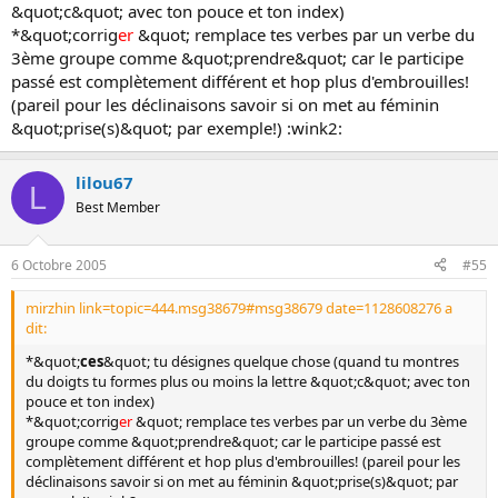
vocabulaire plus vaste, mais aussi de mieux écrire.
&quot;c&quot; avec ton pouce et ton index)
*&quot;corrig
er
&quot; remplace tes verbes par un verbe du
3ème groupe comme &quot;prendre&quot; car le participe
passé est complètement différent et hop plus d'embrouilles!
(pareil pour les déclinaisons savoir si on met au féminin
&quot;prise(s)&quot; par exemple!) :wink2:
lilou67
L
Best Member
6 Octobre 2005
#55
mirzhin link=topic=444.msg38679#msg38679 date=1128608276 a
dit:
*&quot;
ces
&quot; tu désignes quelque chose (quand tu montres
du doigts tu formes plus ou moins la lettre &quot;c&quot; avec ton
pouce et ton index)
*&quot;corrig
er
&quot; remplace tes verbes par un verbe du 3ème
groupe comme &quot;prendre&quot; car le participe passé est
complètement différent et hop plus d'embrouilles! (pareil pour les
déclinaisons savoir si on met au féminin &quot;prise(s)&quot; par