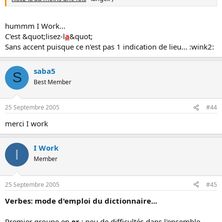
hummm I Work...
C'est &quot;lisez-l
a
&quot;
Sans accent puisque ce n'est pas 1 indication de lieu... :wink2:
saba5
S
Best Member
25 Septembre 2005
#44
merci I work
I Work
I
Member
25 Septembre 2005
#45
Verbes: mode d'emploi du dictionnaire...
Premier groupe en
er
: peu de difficultés dans l'ensemble...