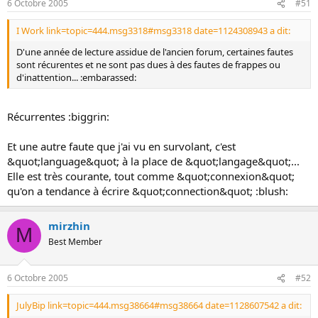
6 Octobre 2005
#51
I Work link=topic=444.msg3318#msg3318 date=1124308943 a dit:
D'une année de lecture assidue de l'ancien forum, certaines fautes
sont récurentes et ne sont pas dues à des fautes de frappes ou
d'inattention... :embarassed:
Récurrentes :biggrin:
Et une autre faute que j'ai vu en survolant, c'est
&quot;language&quot; à la place de &quot;langage&quot;...
Elle est très courante, tout comme &quot;connexion&quot;
qu'on a tendance à écrire &quot;connection&quot; :blush:
mirzhin
M
Best Member
6 Octobre 2005
#52
JulyBip link=topic=444.msg38664#msg38664 date=1128607542 a dit: