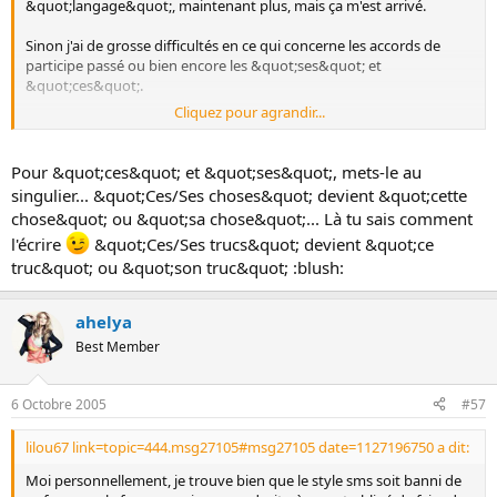
&quot;langage&quot;, maintenant plus, mais ça m'est arrivé.
Sinon j'ai de grosse difficultés en ce qui concerne les accords de
participe passé ou bien encore les &quot;ses&quot; et
&quot;ces&quot;.
Cliquez pour agrandir...
c'est la honte, mais bon c'est déjà bien de l'admettre. et je tiens à
dire pour ma défense, que je travaille tous les jours pour corrigés
mes défauts, et aussi je lis beaucoup, cel permet d'avoir un
Pour &quot;ces&quot; et &quot;ses&quot;, mets-le au
vocabulaire plus vaste, mais aussi de mieux écrire.
singulier... &quot;Ces/Ses choses&quot; devient &quot;cette
chose&quot; ou &quot;sa chose&quot;... Là tu sais comment
l'écrire
&quot;Ces/Ses trucs&quot; devient &quot;ce
truc&quot; ou &quot;son truc&quot; :blush:
ahelya
Best Member
6 Octobre 2005
#57
lilou67 link=topic=444.msg27105#msg27105 date=1127196750 a dit:
Moi personnellement, je trouve bien que le style sms soit banni de