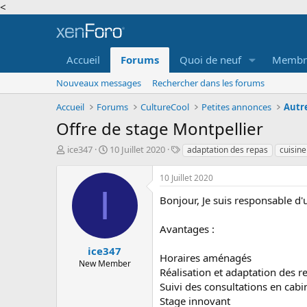
<
Accueil
Forums
Quoi de neuf
Membr
Nouveaux messages
Rechercher dans les forums
Accueil
Forums
CultureCool
Petites annonces
Autr
Offre de stage Montpellier
A
D
T
ice347
10 Juillet 2020
adaptation des repas
cuisine
u
a
a
t
t
g
10 Juillet 2020
e
e
s
I
u
d
Bonjour, Je suis responsable d'
r
e
d
d
Avantages :
e
é
l
b
ice347
Horaires aménagés
a
u
New Member
Réalisation et adaptation des r
d
t
i
Suivi des consultations en cabi
s
Stage innovant