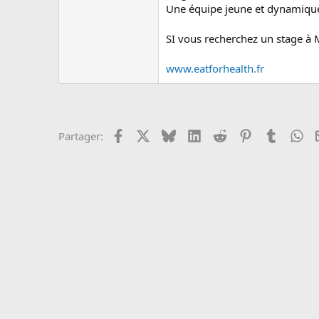
c
Une équipe jeune et dynamiqu
u
s
SI vous recherchez un stage à 
s
i
o
www.eatforhealth.fr
n
Facebook
X
Bluesky
LinkedIn
Reddit
Pinterest
Tumblr
Wh
Partager: