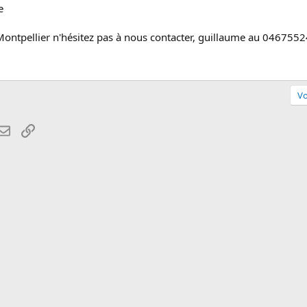
e
Montpellier n'hésitez pas à nous contacter, guillaume au 046755
Vo
atsApp
Email
Lien