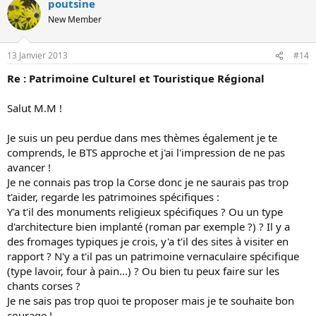
poutsine
New Member
13 Janvier 2013
#14
Re : Patrimoine Culturel et Touristique Régional
Salut M.M !
Je suis un peu perdue dans mes thèmes également je te
comprends, le BTS approche et j'ai l'impression de ne pas
avancer !
Je ne connais pas trop la Corse donc je ne saurais pas trop
t'aider, regarde les patrimoines spécifiques :
Y'a t'il des monuments religieux spécifiques ? Ou un type
d'architecture bien implanté (roman par exemple ?) ? Il y a
des fromages typiques je crois, y'a t'il des sites à visiter en
rapport ? N'y a t'il pas un patrimoine vernaculaire spécifique
(type lavoir, four à pain...) ? Ou bien tu peux faire sur les
chants corses ?
Je ne sais pas trop quoi te proposer mais je te souhaite bon
courage !