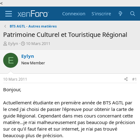
<
Connexion
S'inscrire
BTS AGTL - Autres matières
Patrimoine Culturel et Touristique Régional
A
D
Eylyn
10 Mars 2011
u
a
t
t
Eylyn
E
e
e
New Member
u
d
r
e
d
d
10 Mars 2011
#1
e
é
l
b
Bonjour,
a
u
d
t
Actuellement étudiante en première année de BTS AGTL par
i
le cned j'ai choisi de passer l'épreuve pour obtenir la carte de
s
guide Régional. Cependant dans mes cours concernant cette
c
matière...je n'ai malheureusement pas beaucoup de précision
u
s
sur ce qu'il faut faire et sur internet, je n'ai pas trouvé
s
beaucoup plus de précision.
i