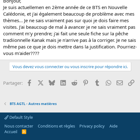
Bonjour,
Je suis actuellemen en 2ème année de ce BTS en Nouvelle
Calédonie, et j'ai également beaucoup de problème avec mes
thèmes... Je ne sais vraiment pas sur quoi je dois faire mes
visites. J'ai beaucoup de mal à avancer je ne sais vraiment pas
comment m'y prendre; j'ai fait une seule fiche sur la pêche
tradiionnelle Kanak mais je n'arrive pas à la corriger. Je ne sais
même pas ce que je dois mettre dans la justification. Pourriez-
vous m'aider????
Vous devez vous connecter ou vous inscrire pour répondre ici.
Facebook
X
Bluesky
LinkedIn
Reddit
Pinterest
Tumblr
WhatsApp
Email
Li
Partager:
BTS AGTL - Autres matières
Default Style
Nous contacter
Conditions et règles
Privacy policy
Aide
Accueil
R
S