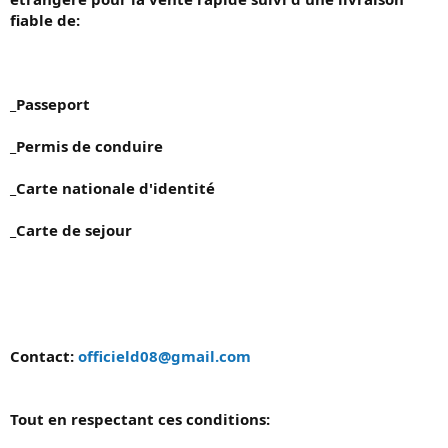
s
fiable de:
s
i
o
n
_Passeport
_Permis de conduire
_Carte nationale d'identité
_Carte de sejour
Contact:
officield08@gmail.com
Tout en respectant ces conditions: