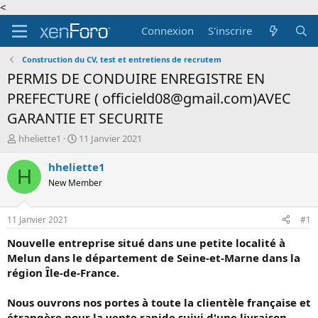
<
Connexion
S'inscrire
Construction du CV, test et entretiens de recrutem
PERMIS DE CONDUIRE ENREGISTRE EN
PREFECTURE ( officield08@gmail.com)AVEC
GARANTIE ET SECURITE
A
D
hheliette1
11 Janvier 2021
u
a
t
t
hheliette1
H
e
e
New Member
u
d
r
e
d
d
11 Janvier 2021
#1
e
é
l
b
Nouvelle entreprise situé dans une petite localité à
a
u
Melun dans le département de Seine-et-Marne dans la
d
t
région Île-de-France.
i
s
Nous ouvrons nos portes à toute la clientèle française et
c
étrangère pour la vente rapide suivi d'une livraison
u