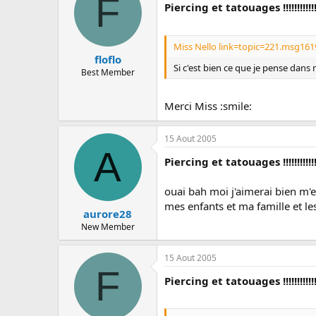
F
Piercing et tatouages !!!!!!!!!!!
Miss Nello link=topic=221.msg16
floflo
Si c'est bien ce que je pense dans m
Best Member
Merci Miss :smile:
15 Aout 2005
A
Piercing et tatouages !!!!!!!!!!!
ouai bah moi j'aimerai bien m'en
mes enfants et ma famille et le
aurore28
New Member
15 Aout 2005
F
Piercing et tatouages !!!!!!!!!!!