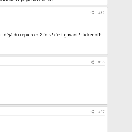
#35
déjà du repiercer 2 fois ! c'est gavant ! :tickedoff:
#36
#37