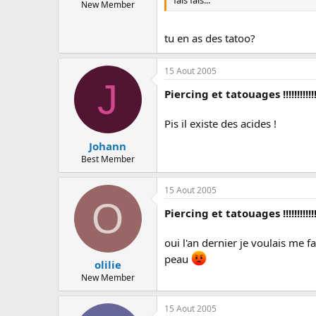
c
New Member
u
s
tu en as des tatoo?
s
i
o
15 Aout 2005
n
J
Piercing et tatouages !!!!!!!!!!!
Pis il existe des acides !
Johann
Best Member
15 Aout 2005
O
Piercing et tatouages !!!!!!!!!!!
oui l'an dernier je voulais me fa
peau
olilie
New Member
15 Aout 2005