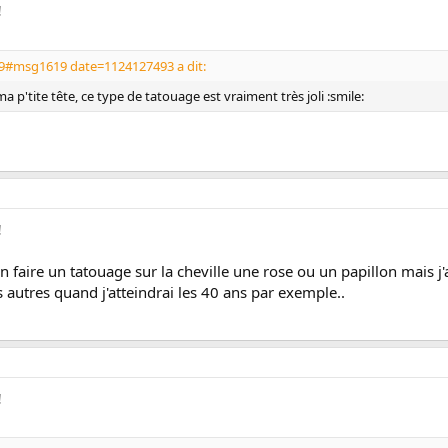
!
19#msg1619 date=1124127493 a dit:
a p'tite tête, ce type de tatouage est vraiment très joli :smile:
!
 faire un tatouage sur la cheville une rose ou un papillon mais j'a
s autres quand j'atteindrai les 40 ans par exemple..
!