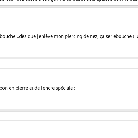
!
bouche...dès que j'enlève mon piercing de nez, ça ser ebouche ! j'ai 
!
on en pierre et de l'encre spéciale :
!