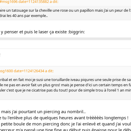
#msg1696 date=1124135882 a dit:
ire un tatouage sur la cheville une rose ou un papillon mais j'ai un peur de 
ndrai les 40 ans par exemple..
 y penser et puis le laser ça existe :biggrin:
!
sg1600 date=1124126434 a dit:
tribal et en fait moi je susi une toruillarde iveau piqures une seule prise de 
e ne pas en avoir fait un plus gros! mais je pense d'ici un certain temps en f
uler c'est que je ne cicatrise pas du tout! pour de simple trou à l'oreil 1 an 
 mais j'ai pourtant un piercing au nombril..
que tu l'enlève plus de quelques heures avant trèèèèès longtemps !
a petite boule de mon piercing donc je l'ai enlevé et quand j'ai vo
erceur m'a passé une tige fine au début puis épaisse pour le débo