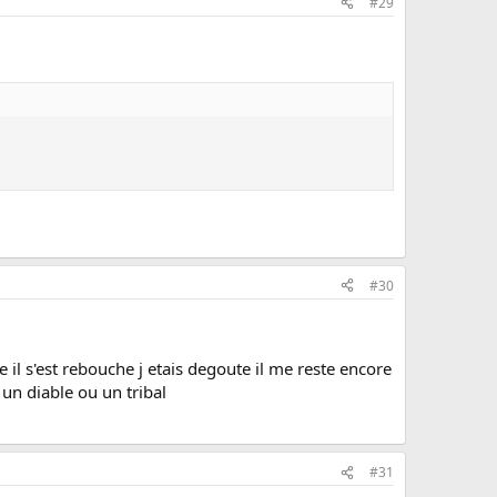
#29
#30
e il s'est rebouche j etais degoute il me reste encore
 un diable ou un tribal
#31