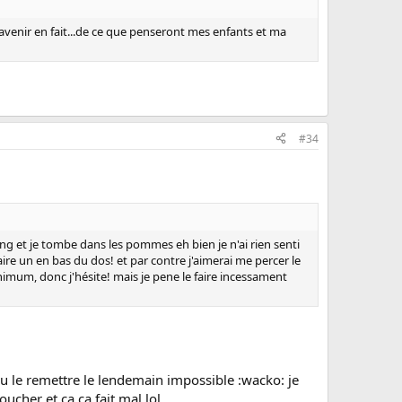
l'avenir en fait...de ce que penseront mes enfants et ma
#34
sang et je tombe dans les pommes eh bien je n'ai rien senti
aire un en bas du dos! et par contre j'aimerai me percer le
minimum, donc j'hésite! mais je pene le faire incessament
ulu le remettre le lendemain impossible :wacko: je
ucher et ça ça fait mal lol