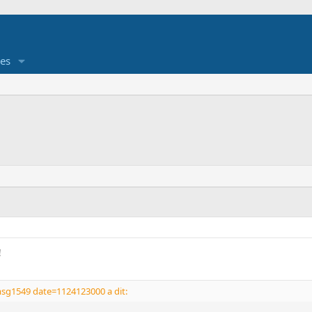
es
!
sg1549 date=1124123000 a dit: