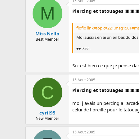
15 Aout 2005
M
Piercing et tatouages !!!!!!!!!!!
floflo link=topic=221.msg1581#m
Miss Nello
Moi aussi z'en ai un en bas du dos.
Best Member
++ :kiss:
Si c'est bien ce que je pense dan
15 Aout 2005
C
Piercing et tatouages !!!!!!!!!!!
moi j avais un percing a l'arcad
celui de l oreille pour le tatou
cyril95
New Member
15 Aout 2005