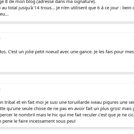
ge 8 de mon blog (adresse dans ma signature).
 au total jusqu'à 14 trous... Je n'en utilisent que 6 à ce jour : be
eu...
!
os. C'est un jolie petit noeud avec une gance. Je les fais pour me
!
 un tribal et en fait moi je susi une toruillarde iveau piqures une
grette qu'une seule chose de ne pas en avoir fait un plus gros! mais
percer le nombril mais le hic qui me fait reculer c'est que je ne cic
e pene le faire incessament sous peu!