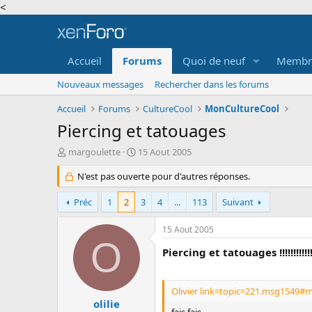
<
Accueil
Forums
Quoi de neuf
Membr
Nouveaux messages
Rechercher dans les forums
Accueil
Forums
CultureCool
MonCultureCool
Piercing et tatouages
A
D
margoulette
15 Aout 2005
u
a
t
N'est pas ouverte pour d'autres réponses.
t
e
e
u
d
Préc
1
2
3
4
...
113
Suivant
r
e
d
d
15 Aout 2005
e
é
O
l
b
Piercing et tatouages !!!!!!!!!!!
a
u
d
t
i
Olivier link=topic=221.msg1549#m
s
olilie
fais fais...