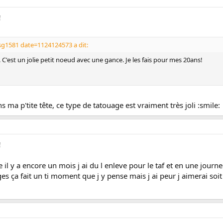
!
sg1581 date=1124124573 a dit:
 C'est un jolie petit noeud avec une gance. Je les fais pour mes 20ans!
s ma p'tite tête, ce type de tatouage est vraiment très joli :smile:
!
e il y a encore un mois j ai du l enleve pour le taf et en une journe
ages ça fait un ti moment que j y pense mais j ai peur j aimerai soit