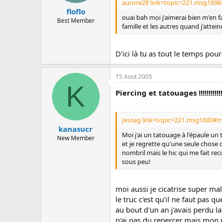
aurore28 link=topic=221.msg1696
floflo
ouai bah moi j'aimerai bien m'en fa
Best Member
famille et les autres quand j'attei
D'ici là tu as tout le temps pour
15 Aout 2005
K
Piercing et tatouages !!!!!!!!!!!
Jessag link=topic=221.msg1600#m
kanasucr
Moi j'ai un tatouage à l'épaule un 
New Member
et je regrette qu'une seule chose d
nombril mais le hic qui me fait rec
sous peu!
moi aussi je cicatrise super mal
le truc c'est qu'il ne faut pas 
au bout d'un an j'avais perdu l
n'ai pas du repercer mais mon p