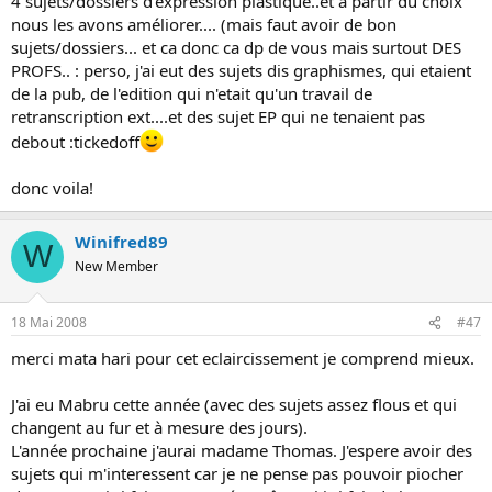
4 sujets/dossiers d'expression plastique..et a partir du choix
nous les avons améliorer.... (mais faut avoir de bon
sujets/dossiers... et ca donc ca dp de vous mais surtout DES
PROFS.. : perso, j'ai eut des sujets dis graphismes, qui etaient
de la pub, de l'edition qui n'etait qu'un travail de
retranscription ext....et des sujet EP qui ne tenaient pas
debout :tickedoff
donc voila!
Winifred89
W
New Member
18 Mai 2008
#47
merci mata hari pour cet eclaircissement je comprend mieux.
J'ai eu Mabru cette année (avec des sujets assez flous et qui
changent au fur et à mesure des jours).
L'année prochaine j'aurai madame Thomas. J'espere avoir des
sujets qui m'interessent car je ne pense pas pouvoir piocher