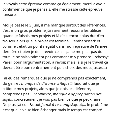
Je voyais cette épreuve comme ça également, merci d'avoir
confirmer ce que je pensais, elle me stresse cette épreuve...
:unsure:
Moi je passe le 3 juin, il me manque surtout des
références
,
c'est mon gros problème j'ai rarement réussi a les utiliser
quand je faisais mes projets et là c'est encore plus dur d'en
trouver alors que le projet est terminé... :embarassed: et
comme c'était un point négatif dans mon épreuve de l'année
dernière et bien je dois revoir cela... ça ne me plait pas du
tout! Je ne sais vraiment pas comment m'y prendre... :chessy:
Pareil pour l'argumentation, à revoir, mais là si je le travail ça
devrait être bon (entrainement puis choix des mots justes...)
J'ai eu des remarques que je ne comprends pas exactement,
du genre :
manque de distance critique
Il faudrait que je
critique mes projets, alors que je dois les défendre,
comprends pas ...?? :wacko:,
manque d'appropriation des
sujets
, concrètement je vois pas bien ce que je peux faire...
De plus j'ai eu : &quot;
fermé à l'échange
&quot;... le problème
c'est que je veux bien échanger mais le temps est compté