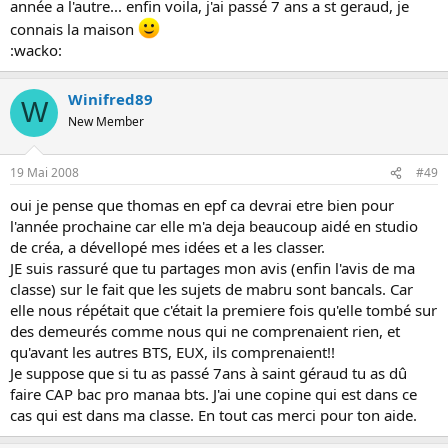
année a l'autre... enfin voila, j'ai passé 7 ans a st geraud, je
connais la maison
:wacko:
Winifred89
W
New Member
19 Mai 2008
#49
oui je pense que thomas en epf ca devrai etre bien pour
l'année prochaine car elle m'a deja beaucoup aidé en studio
de créa, a dévellopé mes idées et a les classer.
JE suis rassuré que tu partages mon avis (enfin l'avis de ma
classe) sur le fait que les sujets de mabru sont bancals. Car
elle nous répétait que c'était la premiere fois qu'elle tombé sur
des demeurés comme nous qui ne comprenaient rien, et
qu'avant les autres BTS, EUX, ils comprenaient!!
Je suppose que si tu as passé 7ans à saint géraud tu as dû
faire CAP bac pro manaa bts. J'ai une copine qui est dans ce
cas qui est dans ma classe. En tout cas merci pour ton aide.