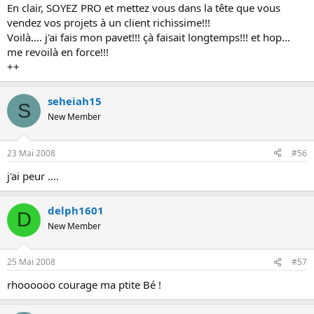
En clair, SOYEZ PRO et mettez vous dans la tête que vous
vendez vos projets à un client richissime!!!
Voilà.... j'ai fais mon pavet!!! çà faisait longtemps!!! et hop...
me revoilà en force!!!
++
seheiah15
S
New Member
23 Mai 2008
#56
j'ai peur ....
delph1601
D
New Member
25 Mai 2008
#57
rhoooooo courage ma ptite Bé !