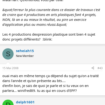
o
n
&quot;l'erreur la plus courante dans ce dossier de travaux c'est
de croire que 4 productions en arts plastiques font 4 projets,
NON, là on a au mieux le résultat, au pire un exercice
d'application plus ou moins réussi.&quot;
Les 4 productions dexpression plastique sont bien 4 sujet
donc projets différents? :blink:
seheiah15
S
New Member
15 Mai 2008
#43
ouai mais en même temps ça dépend du sujet qu'on a traité
dans l'année et qu'on présente au bts....
d'enfin bon, je sais de quoi je parle et si tu veux on en
parlera... winifred89. tu as qui en cours d'EPF?
delph1601