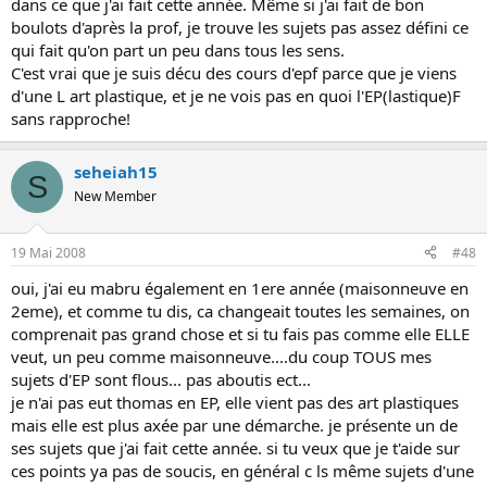
dans ce que j'ai fait cette année. Même si j'ai fait de bon
boulots d'après la prof, je trouve les sujets pas assez défini ce
qui fait qu'on part un peu dans tous les sens.
C'est vrai que je suis décu des cours d'epf parce que je viens
d'une L art plastique, et je ne vois pas en quoi l'EP(lastique)F
sans rapproche!
seheiah15
S
New Member
19 Mai 2008
#48
oui, j'ai eu mabru également en 1ere année (maisonneuve en
2eme), et comme tu dis, ca changeait toutes les semaines, on
comprenait pas grand chose et si tu fais pas comme elle ELLE
veut, un peu comme maisonneuve....du coup TOUS mes
sujets d'EP sont flous... pas aboutis ect...
je n'ai pas eut thomas en EP, elle vient pas des art plastiques
mais elle est plus axée par une démarche. je présente un de
ses sujets que j'ai fait cette année. si tu veux que je t'aide sur
ces points ya pas de soucis, en général c ls même sujets d'une