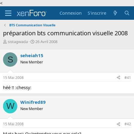
<
Connexion
S'inscrire
BTS Communication Visuelle
préparation bts communication visuelle 2008
A
D
sistagwada
26 Avril 2008
u
a
t
t
seheiah15
S
e
e
New Member
u
d
r
e
d
d
15 Mai 2008
#41
e
é
l
b
héé !! :chessy:
a
u
d
t
i
Winifred89
W
s
New Member
c
u
s
15 Mai 2008
#42
s
i
Mata hari: Qu'entendez vous par cela?