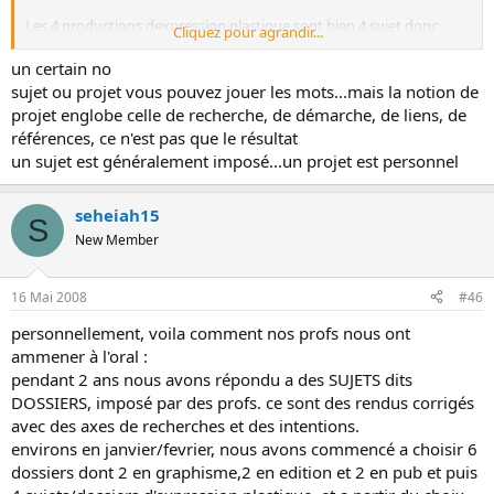
Les 4 productions dexpression plastique sont bien 4 sujet donc
Cliquez pour agrandir...
projets différents? :blink:
un certain no
sujet ou projet vous pouvez jouer les mots...mais la notion de
projet englobe celle de recherche, de démarche, de liens, de
références, ce n'est pas que le résultat
un sujet est généralement imposé...un projet est personnel
seheiah15
S
New Member
16 Mai 2008
#46
personnellement, voila comment nos profs nous ont
ammener à l'oral :
pendant 2 ans nous avons répondu a des SUJETS dits
DOSSIERS, imposé par des profs. ce sont des rendus corrigés
avec des axes de recherches et des intentions.
environs en janvier/fevrier, nous avons commencé a choisir 6
dossiers dont 2 en graphisme,2 en edition et 2 en pub et puis