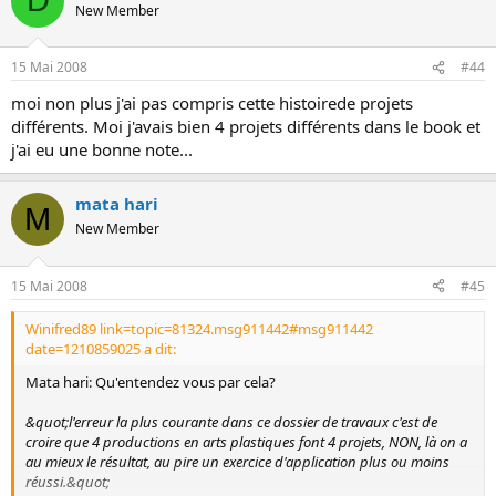
D
New Member
15 Mai 2008
#44
moi non plus j'ai pas compris cette histoirede projets
différents. Moi j'avais bien 4 projets différents dans le book et
j'ai eu une bonne note...
mata hari
M
New Member
15 Mai 2008
#45
Winifred89 link=topic=81324.msg911442#msg911442
date=1210859025 a dit:
Mata hari: Qu'entendez vous par cela?
&quot;l'erreur la plus courante dans ce dossier de travaux c'est de
croire que 4 productions en arts plastiques font 4 projets, NON, là on a
au mieux le résultat, au pire un exercice d'application plus ou moins
réussi.&quot;