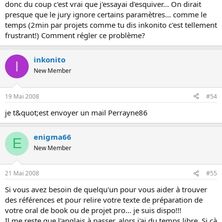
donc du coup c'est vrai que j'essayai d'esquiver... On dirait
presque que le jury ignore certains paramètres... comme le
temps (2min par projets comme tu dis inkonito c'est tellement
frustrant!) Comment régler ce problème?
inkonito
I
New Member
19 Mai 2008
#54
je t&quot;est envoyer un mail Perrayne86
enigma66
E
New Member
21 Mai 2008
#55
Si vous avez besoin de quelqu'un pour vous aider à trouver
des références et pour relire votre texte de préparation de
votre oral de book ou de projet pro... je suis dispo!!!
Il me reste que l'anglais à passer, alors j'ai du temps libre. Si çà