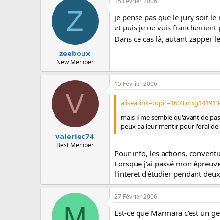
15 Février 2006
Z
je pense pas que le jury soit le
et puis je ne vois franchement 
Dans ce cas là, autant zapper l
zeeboux
New Member
15 Février 2006
V
alisea link=topic=1603.msg14191
mais il me semble qu'avant de pass
peux pa leur mentir pour l'oral de 
valeriec74
Best Member
Pour info, les actions, conventi
Lorsque j'ai passé mon épreuve d
l'interet d'étudier pendant deux
27 Février 2006
M
Est-ce que Marmara c'est un gen