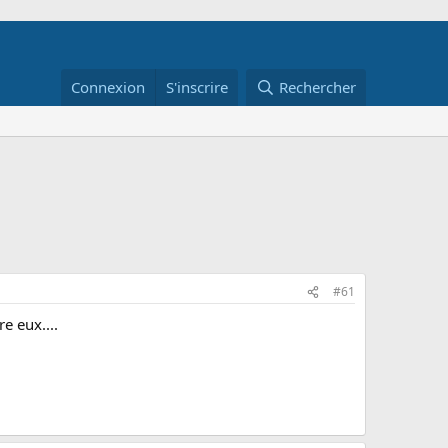
Connexion
S'inscrire
Rechercher
#61
e eux....