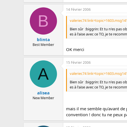
14 Février 2006
B
valeriec74 link=topic=1603.msg1
Bien sûr :biggrin: Et tu n'es pas o
es à l'aise avec ce TO, je te reco
blinta
Best Member
OK merci
15 Février 2006
A
valeriec74 link=topic=1603.msg1
Bien sûr :biggrin: Et tu n'es pas o
es à l'aise avec ce TO, je te reco
alisea
New Member
mais il me semble qu'avant de pa
convention ! donc tu ne peux pa