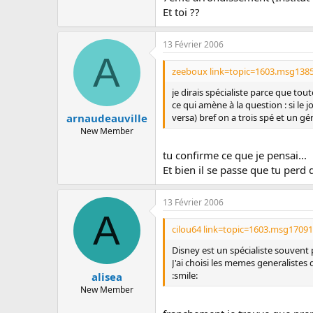
Et toi ??
13 Février 2006
A
zeeboux link=topic=1603.msg138
je dirais spécialiste parce que tou
ce qui amène à la question : si le 
versa) bref on a trois spé et un gé
arnaudeauville
New Member
tu confirme ce que je pensai...
Et bien il se passe que tu perd 
13 Février 2006
A
cilou64 link=topic=1603.msg1709
Disney est un spécialiste souvent 
J'ai choisi les memes generalistes 
:smile:
alisea
New Member