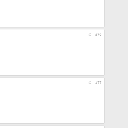
#76
#77