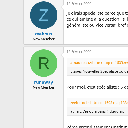
c
12 Février 2006
u
Z
s
je dirais spécialiste parce que 
s
ce qui amène à la question : si 
i
généraliste ou vice versa) bref 
o
n
zeeboux
New Member
12 Février 2006
R
arnaudeauville link=topic=1603.
Etapes Nouvelles Spécialiste ou gé
runaway
Pour moi, c'est spécialiste : 5 d
New Member
zeeboux link=topic=1603.msg138
au fait, t'es où à paris ? :biggrin:
7ème arrondissement (Institut