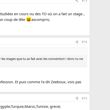
#73
tudiées en cours ou des TO où on a fait un stage...
 un coup de tête
ascompris;
#74
 les stages que tu as fait avec les convention ! donc tu ne
rofession. Et puis comme l'a dit Zeeboux, vois pas
#75
Egypte,Turquie,Maroc,Tunisie, grece)