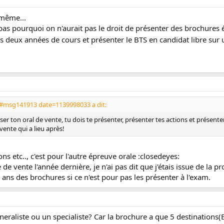
 même...
pas pourquoi on n'aurait pas le droit de présenter des brochures é
es deux années de cours et présenter le BTS en candidat libre sur
3#msg141913 date=1139998033 a dit:
er ton oral de vente, tu dois te présenter, présenter tes actions et présenter
vente qui a lieu après!
ons etc.., c'est pour l'autre épreuve orale :closedeyes:
e vente l'année dernière, je n'ai pas dit que j'étais issue de la p
 ans des brochures si ce n'est pour pas les présenter à l'exam.
eraliste ou un specialiste? Car la brochure a que 5 destinations(