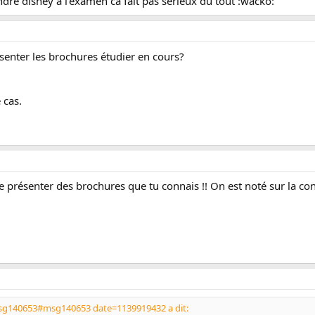
dre disney à l'examen ca fait pas serieux du tout :wacko:
ésenter les brochures étudier en cours?
 cas.
e présenter des brochures que tu connais !! On est noté sur la con
msg140653#msg140653 date=1139919432 a dit: