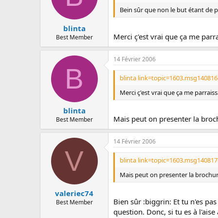
Bein sûr que non le but étant de p
blinta
Merci ç'est vrai que ça me parra
Best Member
14 Février 2006
B
blinta link=topic=1603.msg14081
Merci ç'est vrai que ça me parraiss
blinta
Mais peut on presenter la broch
Best Member
14 Février 2006
V
blinta link=topic=1603.msg14081
Mais peut on presenter la brochure
valeriec74
Bien sûr :biggrin: Et tu n'es pa
Best Member
question. Donc, si tu es à l'ais