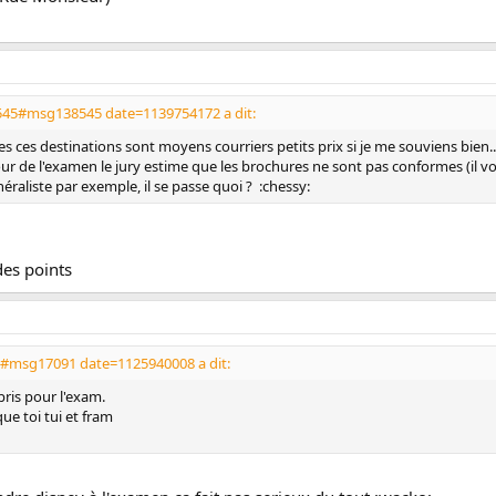
545#msg138545 date=1139754172 a dit:
tes ces destinations sont moyens courriers petits prix si je me souviens bien..
jour de l'examen le jury estime que les brochures ne sont pas conformes (il vo
néraliste par exemple, il se passe quoi ? :chessy:
des points
1#msg17091 date=1125940008 a dit:
pris pour l'exam.
que toi tui et fram