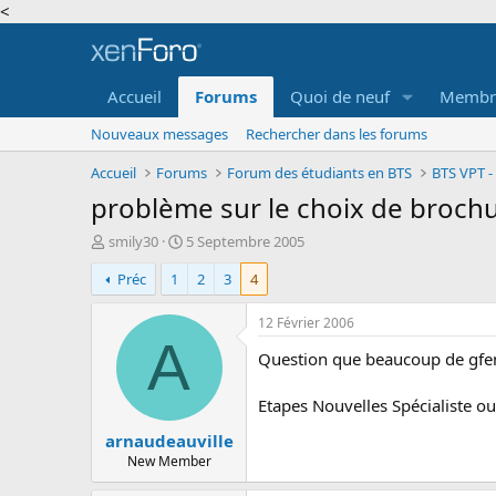
<
Accueil
Forums
Quoi de neuf
Membr
Nouveaux messages
Rechercher dans les forums
Accueil
Forums
Forum des étudiants en BTS
BTS VPT -
problème sur le choix de broch
A
D
smily30
5 Septembre 2005
u
a
Préc
1
2
3
4
t
t
e
e
u
d
12 Février 2006
r
e
A
Question que beaucoup de gfens
d
d
e
é
l
b
Etapes Nouvelles Spécialiste ou
a
u
arnaudeauville
d
t
i
New Member
s