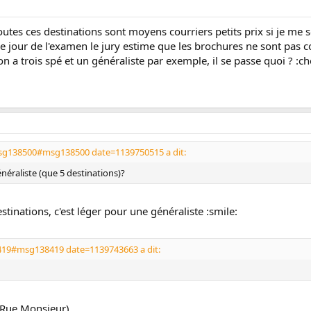
toutes ces destinations sont moyens courriers petits prix si je me s
le jour de l'examen le jury estime que les brochures ne sont pas co
on a trois spé et un généraliste par exemple, il se passe quoi ? :ch
msg138500#msg138500 date=1139750515 a dit:
néraliste (que 5 destinations)?
estinations, c'est léger pour une généraliste :smile:
419#msg138419 date=1139743663 a dit:
 Rue Monsieur)