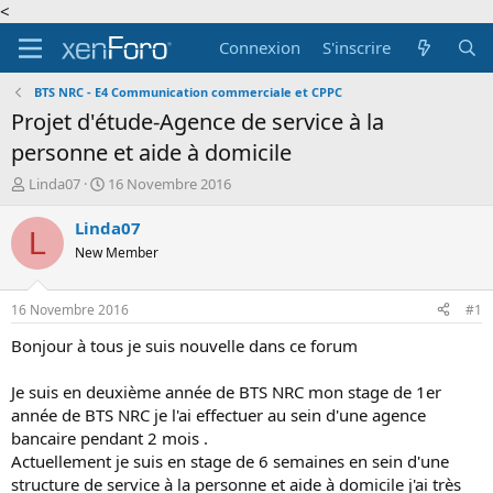
<
Connexion
S'inscrire
BTS NRC - E4 Communication commerciale et CPPC
Projet d'étude-Agence de service à la
personne et aide à domicile
A
D
Linda07
16 Novembre 2016
u
a
t
t
Linda07
L
e
e
New Member
u
d
r
e
d
d
16 Novembre 2016
#1
e
é
l
b
Bonjour à tous je suis nouvelle dans ce forum
a
u
d
t
Je suis en deuxième année de BTS NRC mon stage de 1er
i
année de BTS NRC je l'ai effectuer au sein d'une agence
s
bancaire pendant 2 mois .
c
Actuellement je suis en stage de 6 semaines en sein d'une
u
s
structure de service à la personne et aide à domicile j'ai très