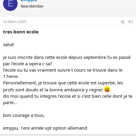
E
o
New Member
n
14 Mars 2005
#2
tres bonn ecole
salut!
je suis inscrite dans cette ecole depuis septembre.Tu es passé
par l'ecole a opera c sa?
l'ecole ou tu vas vraiment suivre t cours se trouve dans le
17eme.
Personellement, je trouve que cette ecole est superbe, les
profs sont doués et la bonne ambiance y regne!
dis moi quand tu integres l'ecole et si c'est bien celle dont je te
parle...
bon courage a tous,
emppu, 1ere année vpt option allemand