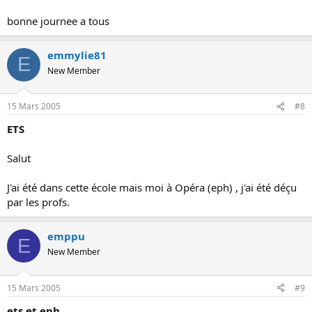
bonne journee a tous
emmylie81
E
New Member
15 Mars 2005
#8
ETS
Salut
J'ai été dans cette école mais moi à Opéra (eph) , j'ai été déçu
par les profs.
emppu
E
New Member
15 Mars 2005
#9
ets et eph