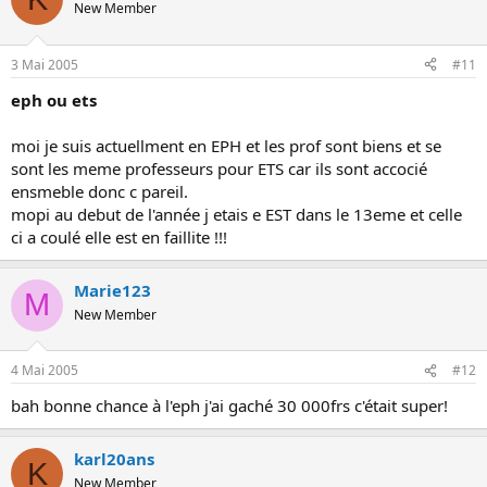
New Member
3 Mai 2005
#11
eph ou ets
moi je suis actuellment en EPH et les prof sont biens et se
sont les meme professeurs pour ETS car ils sont accocié
ensmeble donc c pareil.
mopi au debut de l'année j etais e EST dans le 13eme et celle
ci a coulé elle est en faillite !!!
Marie123
M
New Member
4 Mai 2005
#12
bah bonne chance à l'eph j'ai gaché 30 000frs c'était super!
karl20ans
K
New Member