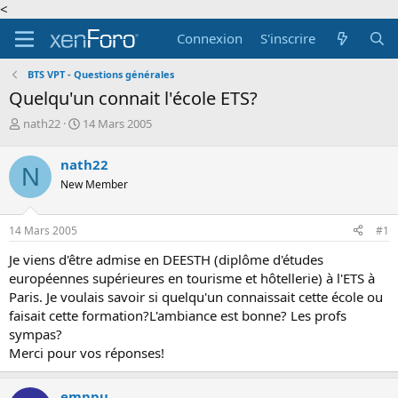
<
Connexion
S'inscrire
BTS VPT - Questions générales
Quelqu'un connait l'école ETS?
A
D
nath22
14 Mars 2005
u
a
t
t
nath22
N
e
e
New Member
u
d
r
e
d
d
14 Mars 2005
#1
e
é
l
b
Je viens d'être admise en DEESTH (diplôme d'études
a
u
européennes supérieures en tourisme et hôtellerie) à l'ETS à
d
t
Paris. Je voulais savoir si quelqu'un connaissait cette école ou
i
faisait cette formation?L'ambiance est bonne? Les profs
s
c
sympas?
u
Merci pour vos réponses!
s
s
i
emppu