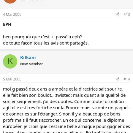
4 Mai 2005
#13
EPH
ben pourquoi que c'est -il passé a eph?
de toute facon tous les avis sont partagés.
Kilkani
K
New Member
5 Mai 2005
#14
moi g passé deux ans a ampère et la directrice sait sourire,
elle fait bien son boulot...:twisted: mais quant a la qualité de
son enseignement, j'ai des doutes. Comme toute formation
agtl elle est tres fortiche sur la France mais raconte un paquet
de conneries sur l'étranger. Sinon il y a beaucoup de bons
profs mais il faut s'accrocher. En ce qui concerne le diplome
européen je crois que c'est une belle arnaque pour gagner des
tunes, il ne signifie rien, ni ici ni ailleurs. En bref la facade de