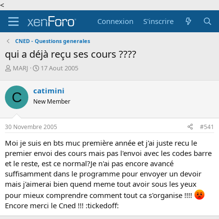
<
Connexion
S'inscrire
CNED - Questions generales
qui a déjà reçu ses cours ????
A
D
MARJ
17 Aout 2005
u
a
t
t
catimini
C
e
e
New Member
u
d
r
e
d
d
30 Novembre 2005
#541
e
é
l
b
Moi je suis en bts muc première année et j'ai juste recu le
a
u
premier envoi des cours mais pas l'envoi avec les codes barre
d
t
et le reste, est ce normal?Je n'ai pas encore avancé
i
suffisamment dans le programme pour envoyer un devoir
s
c
mais j'aimerai bien quend meme tout avoir sous les yeux
u
pour mieux comprendre comment tout ca s'organise !!!!
s
Encore merci le Cned !!! :tickedoff:
s
i