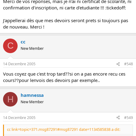
Merci de vos reponses, mais je n'ai ni certificat de scolarité, ni
confirmation d'inscription, ni carte d'etudiante !!! :tickedoff:
J'appellerai dès que mes devoirs seront prets si toujours pas
de nouveau. Merci !
cc
C
New Member
14 Decembre 2005
#548
Vous coyez que c'est trop tard??si on a pas encore recu ces
cours??pour lenvois des devoirs par exemple..
hamnessa
H
New Member
14 Decembre 2005
#549
cc link=topic=371.msg87291#msg87291 date=1134585838 a dit: