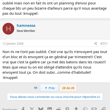
oublié mais non en fait ils ont un planning d'envoi pour
chaque bts un peu bizarre d'ailleurs parce qu'il nous avantage
pas du tout :knuppel:
hamnessa
H
New Member
12 Janvier 2006
#557
Non ils ne t'ont pas oublié. C'est vrai qu'ils n'envoyent pas tout
d'un bloc et ils envoyent ça en général par trimestre!!! C'est
vrai que c'est la galère car ça met des batons dans les roues!!!
Mais que veux tu on est obligé d'attendre qu'ils nous
envoyent tout ça. On doit subir...comme d'habitude!!
:knuppel:
Premier
Préc
28 de 28
Vous devez vous connecter ou vous inscrire pour répondre ici.
Facebook
X
Bluesky
LinkedIn
Reddit
Pinterest
Tumblr
WhatsApp
Email
Li
Partager: