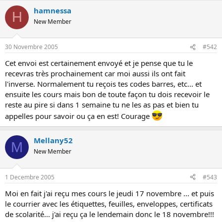
o
hamnessa
H
n
New Member
30 Novembre 2005
#542
Cet envoi est certainement envoyé et je pense que tu le
recevras très prochainement car moi aussi ils ont fait
l'inverse. Normalement tu reçois tes codes barres, etc... et
ensuite les cours mais bon de toute façon tu dois recevoir le
reste au pire si dans 1 semaine tu ne les as pas et bien tu
appelles pour savoir ou ça en est! Courage
Mellany52
M
New Member
1 Decembre 2005
#543
Moi en fait j'ai reçu mes cours le jeudi 17 novembre ... et puis
le courrier avec les étiquettes, feuilles, enveloppes, certificats
de scolarité... j'ai reçu ça le lendemain donc le 18 novembre!!!