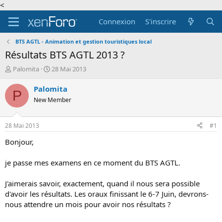
<
Connexion
S'inscrire
BTS AGTL - Animation et gestion touristiques local
Résultats BTS AGTL 2013 ?
A
D
Palomita
28 Mai 2013
u
a
t
t
Palomita
P
e
e
New Member
u
d
r
e
d
d
28 Mai 2013
#1
e
é
l
b
Bonjour,
a
u
d
t
je passe mes examens en ce moment du BTS AGTL.
i
s
J'aimerais savoir, exactement, quand il nous sera possible
c
d'avoir les résultats. Les oraux finissant le 6-7 Juin, devrons-
u
s
nous attendre un mois pour avoir nos résultats ?
s
i