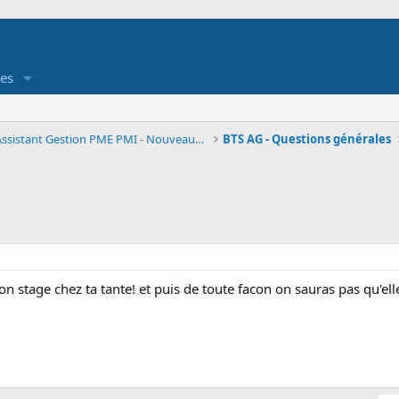
es
BTS AG - Assistant Gestion PME PMI - Nouveau référ
BTS AG - Questions générales
n stage chez ta tante! et puis de toute facon on sauras pas qu'elle e
: