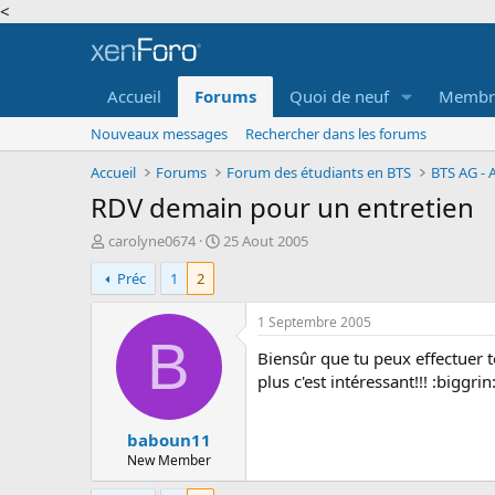
<
Accueil
Forums
Quoi de neuf
Membr
Nouveaux messages
Rechercher dans les forums
Accueil
Forums
Forum des étudiants en BTS
RDV demain pour un entretien
A
D
carolyne0674
25 Aout 2005
u
a
Préc
1
2
t
t
e
e
u
d
1 Septembre 2005
r
e
B
Biensûr que tu peux effectuer to
d
d
e
é
plus c'est intéressant!!! :biggrin
l
b
a
u
baboun11
d
t
i
New Member
s