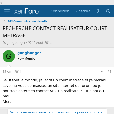
<
Connexion
S'inscrire
BTS Communication Visuelle
RECHERCHE CONTACT REALISATEUR COURT
METRAGE
A
D
gangbanger
15 Aout 2014
u
a
t
t
gangbanger
G
e
e
New Member
u
d
r
e
d
d
15 Aout 2014
#1
e
é
l
b
Salut tout le monde, j'ai ecrit un court metrage et j'aimerais
a
u
savoir si vous connaissez un site internet ou forum ou je
d
t
pourrais entere en contact ABC un realisateur. Etudiant ou
i
pas.
s
Merci
c
u
s
Vous devez vous connecter ou vous inscrire pour répondre ici.