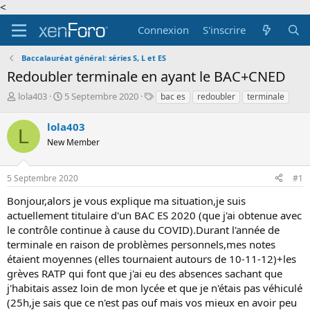
<
Connexion
S'inscrire
Baccalauréat général: séries S, L et ES
Redoubler terminale en ayant le BAC+CNED
A
D
T
lola403
5 Septembre 2020
bac es
redoubler
terminale
u
a
a
t
t
g
lola403
L
e
e
s
New Member
u
d
r
e
d
d
5 Septembre 2020
#1
e
é
l
b
Bonjour,alors je vous explique ma situation,je suis
a
u
actuellement titulaire d'un BAC ES 2020 (que j'ai obtenue avec
d
t
le contrôle continue à cause du COVID).Durant l'année de
i
terminale en raison de problèmes personnels,mes notes
s
c
étaient moyennes (elles tournaient autours de 10-11-12)+les
u
grèves RATP qui font que j'ai eu des absences sachant que
s
j'habitais assez loin de mon lycée et que je n'étais pas véhiculé
s
(25h,je sais que ce n'est pas ouf mais vos mieux en avoir peu
i