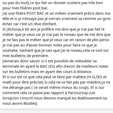
ou pas du tout),ce qui fait un dossier scolaire pas très bon
o
pour mes filières post bac.
n
J'ai une filière POST BAC et un métier vraiment précis dans ma
tête et si je n'essaye pas je verrais vraiment sa comme un gros
échec car c'est un rêve d'enfant.
Si j'échoue,à 60 ans je préfère me dire que je n'ai pas fait le
métier que je veux car je n'ai pas le niveau que de me dire que
je ne fais pas le métier que je veux car en raison de pbs perso
je n'ai pas eu d'assez bonnes notes pour faire ce que je
souhaite. Sachant que je sais que j'ai le niveau,cela ce voit sur
mes bulletins de première.
J'aimerais donc savoir si il est possible de redoubler sa
terminale en ayant le BAC (ES) afin d'avoir de meilleurs notes
sur les bulletins mais en ayant des cours à distance.
Et si oui est ce que cela peut se faire par matière (H-G,SES et
math pour être précise) Si cela ne ce fait pas par matière,ça ne
me dérange pas ( ce serait même mieux du coup). Et si oui
comment cela ce passe pas rapport à Parcoursup (car
lorsqu'on s'inscrit nous devons marqué les établissement ou
nous avons étudiés)