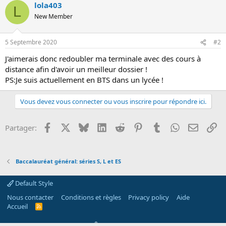
lola403
L
New Member
5 Septembre 2020
#2
J'aimerais donc redoubler ma terminale avec des cours à
distance afin d'avoir un meilleur dossier !
PS:Je suis actuellement en BTS dans un lycée !
Vous devez vous connecter ou vous inscrire pour répondre ici.
Facebook
X
Bluesky
LinkedIn
Reddit
Pinterest
Tumblr
WhatsApp
Email
Li
Partager:
Baccalauréat général: séries S, L et ES
Default Style
Nous contacter
Conditions et règles
Privacy policy
Aide
Accueil
R
S
S
®
Community platform by XenForo
© 2010-2026 XenForo Ltd.