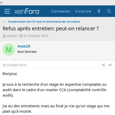
<
Connexion
S'inscrire
Construction du CV, test et entretiens de recrutem
Refus après entretien: peut-on relancer ?
A
D
max25
25 Octobre 2010
u
a
t
t
max25
M
e
e
Best Member
u
d
r
e
d
d
25 Octobre 2010
#1
e
é
l
b
Bonjour,
a
u
d
t
Je suis à la recherche d'un stage en expertise comptable ou
i
audit dans le cadre d'un master CCA (comptabilité contrôle
s
audit).
c
u
s
J'ai eu des entretients mais au final je n'ai qu'un stage qui me
s
plait qu'à moitié.
i