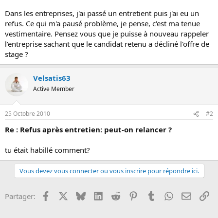
o
Dans les entreprises, j'ai passé un entretient puis j'ai eu un
n
refus. Ce qui m'a pausé problème, je pense, c'est ma tenue
vestimentaire. Pensez vous que je puisse à nouveau rappeler
l'entreprise sachant que le candidat retenu a décliné l'offre de
stage ?
Velsatis63
Active Member
25 Octobre 2010
#2
Re : Refus après entretien: peut-on relancer ?
tu était habillé comment?
Vous devez vous connecter ou vous inscrire pour répondre ici.
Facebook
X
Bluesky
LinkedIn
Reddit
Pinterest
Tumblr
WhatsApp
Email
Li
Partager: