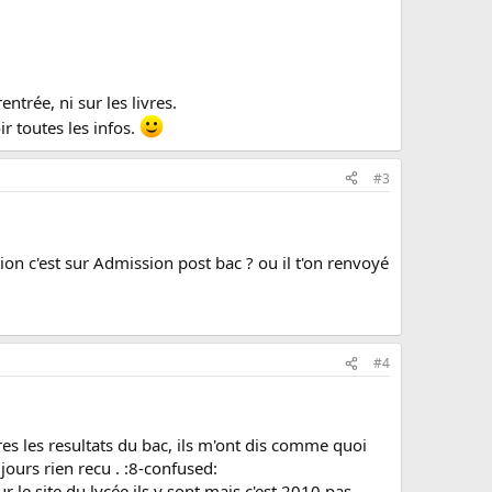
ntrée, ni sur les livres.
ir toutes les infos.
#3
tion c'est sur Admission post bac ? ou il t'on renvoyé
#4
pres les resultats du bac, ils m'ont dis comme quoi
oujours rien recu . :8-confused:
r le site du lycée ils y sont mais c'est 2010 pas