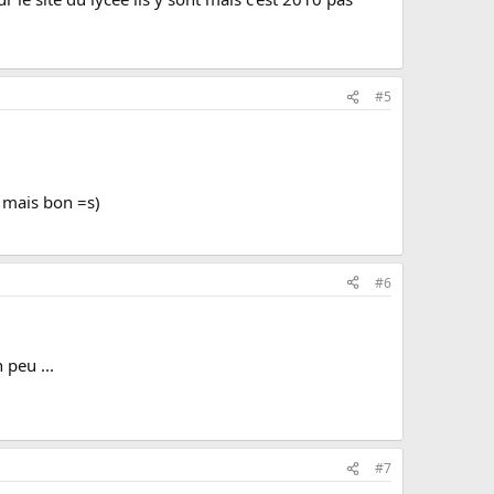
#5
r, mais bon =s)
#6
 peu ...
#7