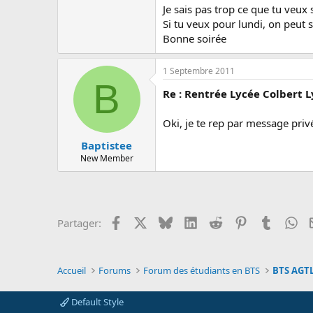
Je sais pas trop ce que tu veux s
Si tu veux pour lundi, on peut s
Bonne soirée
1 Septembre 2011
B
Re : Rentrée Lycée Colbert 
Oki, je te rep par message priv
Baptistee
New Member
Facebook
X
Bluesky
LinkedIn
Reddit
Pinterest
Tumblr
Wh
Partager:
Accueil
Forums
Forum des étudiants en BTS
Default Style