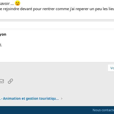
avoir ...
e rejoindre devant pour rentrer comme j'ai reperer un peu les lieu
Lyon
é.
Vo
atsApp
Email
Lien
BTS AGTL - Animation et gestion touristiques local
Nous contact