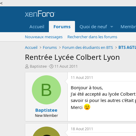
<
Accueil
Forums
Quoi de neuf
Membr
Nouveaux messages
Rechercher dans les forums
Accueil
Forums
Forum des étudiants en BTS
Rentrée Lycée Colbert Lyon
A
D
Baptistee
11 Aout 2011
u
a
t
t
11 Aout 2011
e
e
B
Bonjour à tous,
u
d
r
e
J'ai été accepté au lycée Colbert
d
d
savoir si pour les autres c'était 
e
é
Merci
Baptistee
l
b
a
u
New Member
d
t
i
18 Aout 2011
s