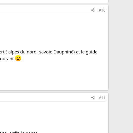
#10
ert ( alpes du nord- savoie Dauphiné) et le guide
 courant
#11
nne, enfin je pense.