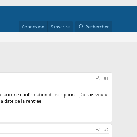
Connexion
S'inscrire
Rechercher
#1
eçu aucune confirmation d'inscription... J'aurais voulu
 la date de la rentrée.
#2