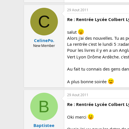
29 Aout 2011
C
Re : Rentrée Lycée Colbert 
salut
Alors j'ai des nouvelles. Tu as 
CelinePo.
La rentrée c'est le lundi 5 :rad
New Member
Pour les livres il y en a un An
Vert Lyon Drôme Ardèche. c'est l
Au fait tu connais des gens dans
A plus bonne soirée
29 Aout 2011
B
Re : Rentrée Lycée Colbert 
Oki merci
Baptistee
Ouais j'ai vu pour les dates de 