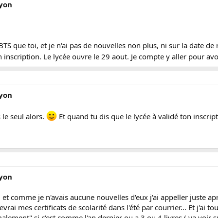
Lyon
S que toi, et je n'ai pas de nouvelles non plus, ni sur la date de re
 inscription. Le lycée ouvre le 29 aout. Je compte y aller pour avo
Lyon
 le seul alors.
Et quand tu dis que le lycée à validé ton inscrip
Lyon
c, et comme je n'avais aucune nouvelles d'eux j'ai appeller juste a
cevrai mes certificats de scolarité dans l'été par courrier... Et j'ai t
alement" si c'est comme l'an dernier ou a 3 ou 4 livres ( va voir su