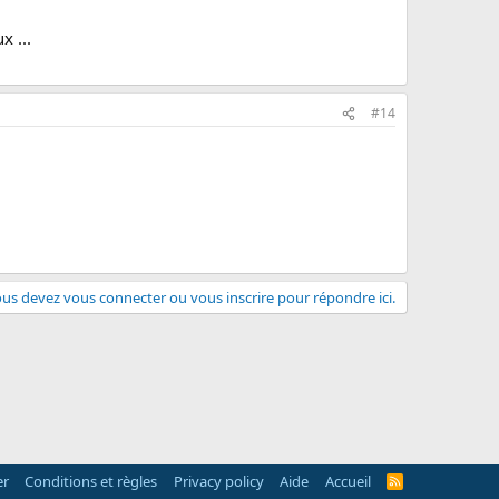
x ...
#14
us devez vous connecter ou vous inscrire pour répondre ici.
er
Conditions et règles
Privacy policy
Aide
Accueil
R
S