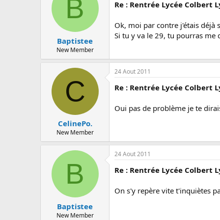
B
Re : Rentrée Lycée Colbert 
Ok, moi par contre j'étais déjà s
Si tu y va le 29, tu pourras me di
Baptistee
New Member
24 Aout 2011
C
Re : Rentrée Lycée Colbert 
Oui pas de problème je te dirai
CelinePo.
New Member
24 Aout 2011
B
Re : Rentrée Lycée Colbert 
On s'y repère vite t'inquiètes 
Baptistee
New Member