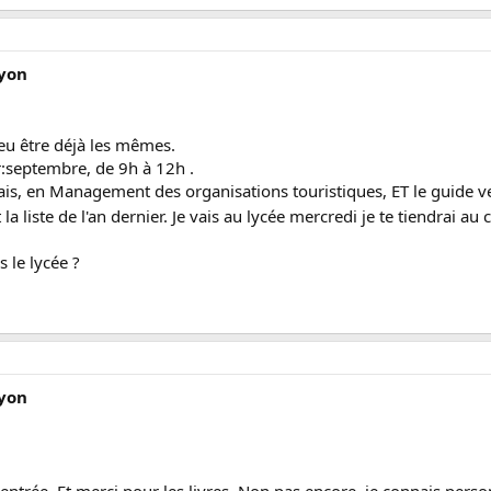
Lyon
peu être déjà les mêmes.
ar:septembre, de 9h à 12h .
glais, en Management des organisations touristiques, ET le guide v
a liste de l'an dernier. Je vais au lycée mercredi je te tiendrai au
 le lycée ?
Lyon
rentrée. Et merci pour les livres. Non pas encore, je connais perso