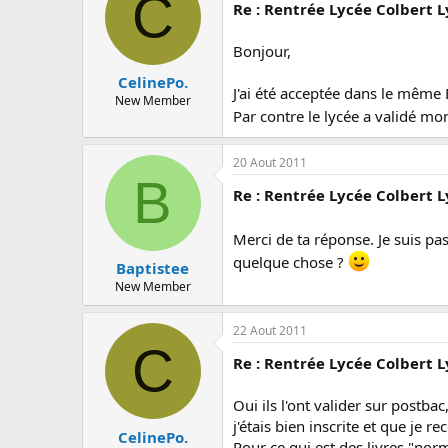
C
c
Re : Rentrée Lycée Colbert 
u
s
Bonjour,
s
i
CelinePo.
J'ai été acceptée dans le même BT
o
New Member
n
Par contre le lycée a validé mon
20 Aout 2011
B
Re : Rentrée Lycée Colbert 
Merci de ta réponse. Je suis pas
quelque chose ?
Baptistee
New Member
22 Aout 2011
C
Re : Rentrée Lycée Colbert 
Oui ils l'ont valider sur postba
j'étais bien inscrite et que je re
CelinePo.
Pour ce qui est des livres "norm