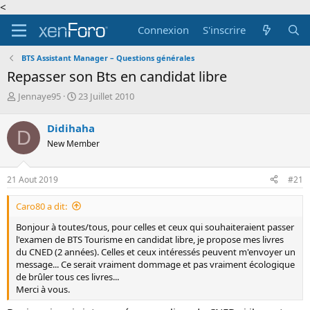
<
Connexion
S'inscrire
BTS Assistant Manager – Questions générales
Repasser son Bts en candidat libre
A
D
Jennaye95
23 Juillet 2010
u
a
t
t
Didihaha
D
e
e
New Member
u
d
r
e
d
d
21 Aout 2019
#21
e
é
l
b
Caro80 a dit:
a
u
d
t
Bonjour à toutes/tous, pour celles et ceux qui souhaiteraient passer
i
l'examen de BTS Tourisme en candidat libre, je propose mes livres
s
du CNED (2 années). Celles et ceux intéressés peuvent m'envoyer un
c
message... Ce serait vraiment dommage et pas vraiment écologique
u
de brûler tous ces livres...
s
Merci à vous.
s
i