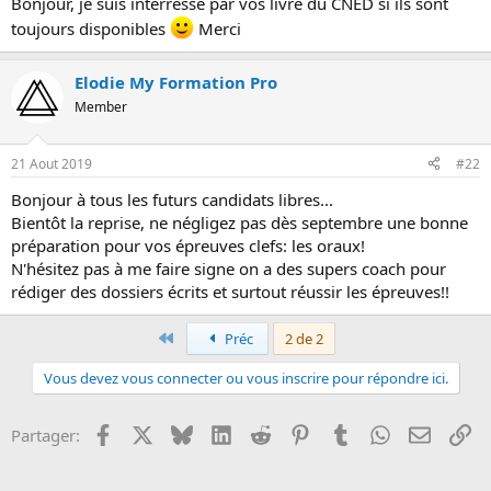
Bonjour, je suis interressé par vos livre du CNED si ils sont
o
toujours disponibles
Merci
n
Elodie My Formation Pro
Member
21 Aout 2019
#22
Bonjour à tous les futurs candidats libres...
Bientôt la reprise, ne négligez pas dès septembre une bonne
préparation pour vos épreuves clefs: les oraux!
N'hésitez pas à me faire signe on a des supers coach pour
rédiger des dossiers écrits et surtout réussir les épreuves!!
Premier
Préc
2 de 2
Vous devez vous connecter ou vous inscrire pour répondre ici.
Facebook
X
Bluesky
LinkedIn
Reddit
Pinterest
Tumblr
WhatsApp
Email
Li
Partager: