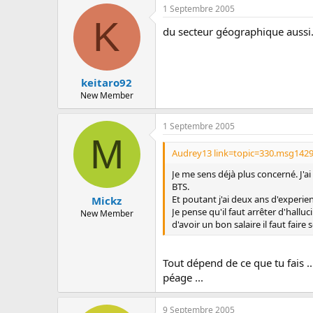
c
1 Septembre 2005
u
K
s
du secteur géographique aussi.
s
i
o
n
keitaro92
New Member
1 Septembre 2005
M
Audrey13 link=topic=330.msg142
Je me sens déjà plus concerné. J'ai
BTS.
Et poutant j'ai deux ans d'experien
Mickz
Je pense qu'il faut arrêter d'halluc
New Member
d'avoir un bon salaire il faut fair
Tout dépend de ce que tu fais .
péage ...
9 Septembre 2005