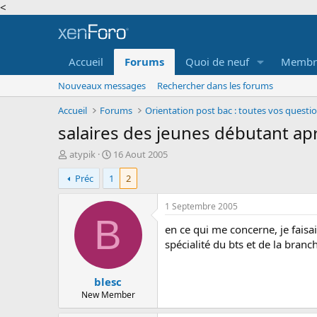
<
Accueil
Forums
Quoi de neuf
Membr
Nouveaux messages
Rechercher dans les forums
Accueil
Forums
Orientation post bac : toutes vos questi
salaires des jeunes débutant ap
A
D
atypik
16 Aout 2005
u
a
Préc
1
2
t
t
e
e
u
d
1 Septembre 2005
r
e
B
en ce qui me concerne, je faisa
d
d
e
é
spécialité du bts et de la branch
l
b
a
u
blesc
d
t
i
New Member
s