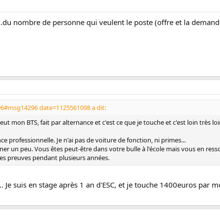
.du nombre de personne qui veulent le poste (offre et la demande
96#msg14296 date=1125561098 a dit:
 eut mon BTS, fait par alternance et c'est ce que je touche et c'est loin très 
ce professionnelle. Je n'ai pas de voiture de fonction, ni primes...
iner un peu. Vous êtes peut-être dans votre bulle à l'école mais vous en ressort
e ses preuves pendant plusieurs années.
... Je suis en stage après 1 an d'ESC, et je touche 1400euros par m