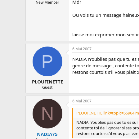
Mdr
New Member
Ou vois tu un message haineux e
laisse moi exprimer mon sentime
6 Mai 2007
P
NADIA n'oublies pas que tu es s
genre de message , contente toi
restons courtois s'il vous plait 
PLOUFINETTE
Guest
6 Mai 2007
N
PLOUFINETTE link=topic=55964.m
NADIA n'oublies pas que tu es sur 
contente toi de l'ignorer si ses pr
restons courtois s'il vous plait :smi
NADIA75