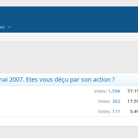
es
ai 2007. Etes vous déçu par son action ?
Votes:
1,596
77.1
Votes:
362
17.5
Votes:
111
5.4