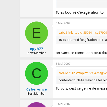
mdr
Tu es bourré d'éxagération toi !
6 Mai 2007
E
saba5 link=topic=55964.msg5799
Tu es bourré d'éxagération toi ! :l
epyh77
on s'amuse comme on peut :la
New Member
6 Mai 2007
C
NADIA75 link=topic=55964.msg57
contente toi de te meler de tes oi
Tu vois, c'est ce genre de messa
Cybervince
Best Member
6 Mai 2007