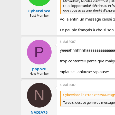
Mr Sarkozy Nicolas vient tout just
tous l'opportunité d'écrire au Pré
que vous avez une liberté d'expres
Cybervince
Best Member
Voila enfin un message censé :
Le peuple français à choisi son
6 Mai 2007
P
yeeeahhhhhhhaaaaaaaaaaaaaaa
trop contente!! parce que malg
popo20
:aplause: :aplause: :aplause:
New Member
6 Mai 2007
N
Cybervince link=topic=55964.msg
Tu vois, c'est ce genre de message 
NADIA75