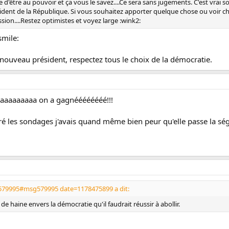
e d'être au pouvoir et ça vous le savez....Ce sera sans jugements. C'est vra
sident de la République. Si vous souhaitez apporter quelque chose ou voir cha
sion....Restez optimistes et voyez large :wink2:
smile:
 nouveau président, respectez tous le choix de la démocratie.
aaaaaaaa on a gagnéééééééé!!!
ré les sondages j'avais quand même bien peur qu'elle passe la ség
579995#msg579995 date=1178475899 a dit:
de haine envers la démocratie qu'il faudrait réussir à abollir.