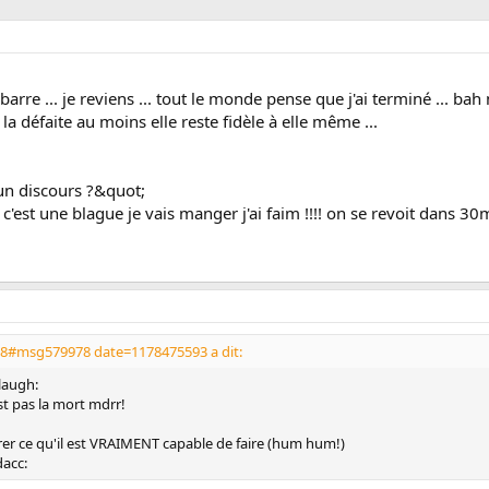
 me barre ... je reviens ... tout le monde pense que j'ai terminé ... 
la défaite au moins elle reste fidèle à elle même ...
un discours ?&quot;
'est une blague je vais manger j'ai faim !!!! on se revoit dans 3
78#msg579978 date=1178475593 a dit:
:laugh:
t pas la mort mdrr!
rer ce qu'il est VRAIMENT capable de faire (hum hum!)
dacc: