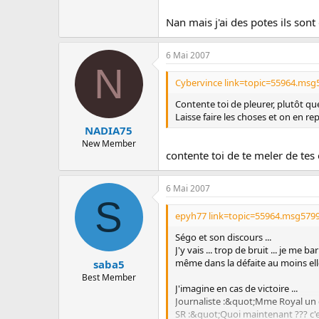
Nan mais j'ai des potes ils sont
6 Mai 2007
N
Cybervince link=topic=55964.msg
Contente toi de pleurer, plutôt qu
Laisse faire les choses et on en r
NADIA75
New Member
contente toi de te meler de tes
6 Mai 2007
S
epyh77 link=topic=55964.msg579
Ségo et son discours ...
J'y vais ... trop de bruit ... je me 
même dans la défaite au moins elle 
saba5
Best Member
J'imagine en cas de victoire ...
Journaliste :&quot;Mme Royal un 
SR :&quot;Quoi maintenant ??? c'