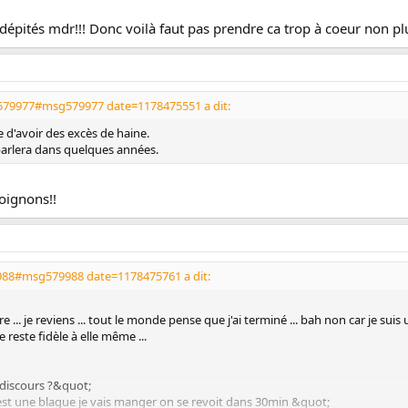
 dépités mdr!!! Donc voilà faut pas prendre ca trop à coeur non plu
579977#msg579977 date=1178475551 a dit:
e d'avoir des excès de haine.
eparlera dans quelques années.
 oignons!!
988#msg579988 date=1178475761 a dit:
barre ... je reviens ... tout le monde pense que j'ai terminé ... bah non car je su
reste fidèle à elle même ...
discours ?&quot;
est une blague je vais manger on se revoit dans 30min &quot;