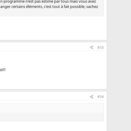
i son programme n'est pas estimé par tous mais vous avez
nger certains éléments, c'est tout à fait possible, sachez
#33
o!!
#34