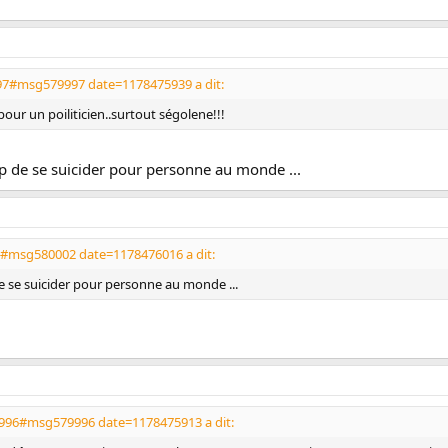
97#msg579997 date=1178475939 a dit:
pour un poiliticien..surtout ségolene!!!
up de se suicider pour personne au monde ...
2#msg580002 date=1178476016 a dit:
de se suicider pour personne au monde ...
9996#msg579996 date=1178475913 a dit: