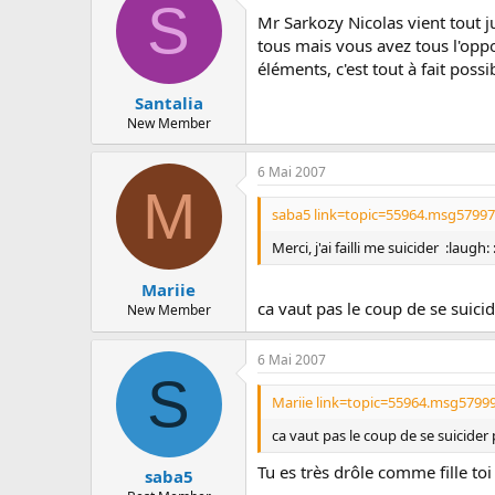
S
Mr Sarkozy Nicolas vient tout j
tous mais vous avez tous l'oppo
éléments, c'est tout à fait poss
Santalia
New Member
6 Mai 2007
M
saba5 link=topic=55964.msg5799
Merci, j'ai failli me suicider :laugh:
Mariie
ca vaut pas le coup de se suicid
New Member
6 Mai 2007
S
Mariie link=topic=55964.msg5799
ca vaut pas le coup de se suicider 
Tu es très drôle comme fille toi 
saba5