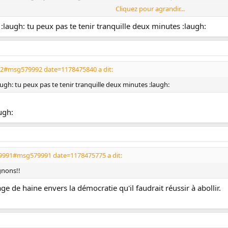
Cliquez pour agrandir...
 :laugh: tu peux pas te tenir tranquille deux minutes :laugh:
92#msg579992 date=1178475840 a dit:
augh: tu peux pas te tenir tranquille deux minutes :laugh:
ugh:
9991#msg579991 date=1178475775 a dit:
gnons!!
ge de haine envers la démocratie qu'il faudrait réussir à abollir.