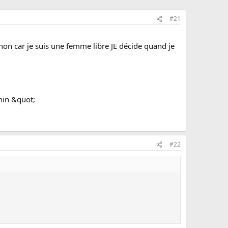
#21
bah non car je suis une femme libre JE décide quand je
0min &quot;
#22