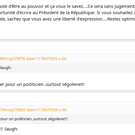
uste d'être au pouvoir et ça vous le savez....Ce sera sans jugemen
rtunité d'écrire au Président de la République. Si vous souhaitez
ible, sachez que vous avez une liberté d'expression....Restez optim
78#msg579978 date=1178475593 a dit:
 :laugh:
er pour un poiliticien..surtout ségolene!!!
97#msg579997 date=1178475939 a dit:
pour un poiliticien..surtout ségolene!!!
!! :laugh: