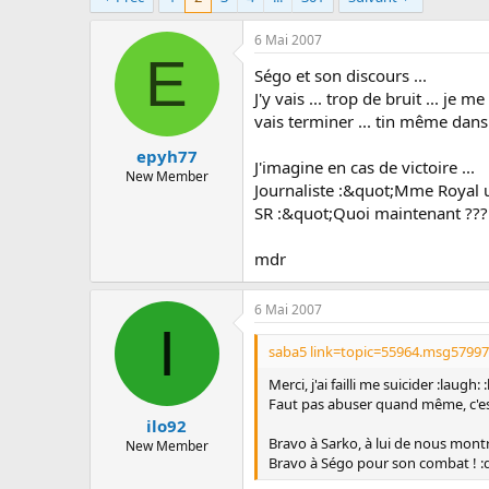
c
u
6 Mai 2007
s
E
s
Ségo et son discours ...
i
J'y vais ... trop de bruit ... je
o
vais terminer ... tin même dans 
n
epyh77
J'imagine en cas de victoire ...
New Member
Journaliste :&quot;Mme Royal 
SR :&quot;Quoi maintenant ??? c
mdr
6 Mai 2007
I
saba5 link=topic=55964.msg5799
Merci, j'ai failli me suicider :laugh: 
Faut pas abuser quand même, c'es
ilo92
Bravo à Sarko, à lui de nous mont
New Member
Bravo à Ségo pour son combat ! :