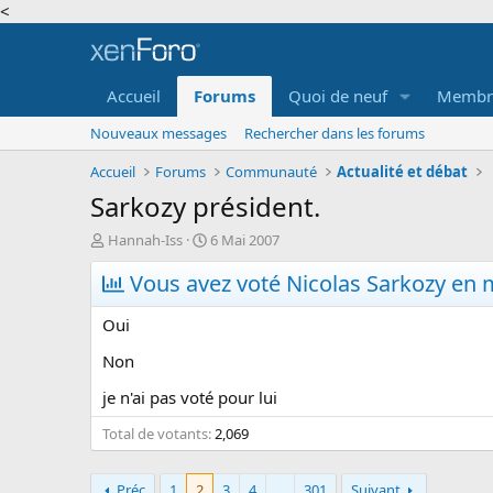
<
Accueil
Forums
Quoi de neuf
Membr
Nouveaux messages
Rechercher dans les forums
Accueil
Forums
Communauté
Actualité et débat
Sarkozy président.
A
D
Hannah-Iss
6 Mai 2007
u
a
t
Vous avez voté Nicolas Sarkozy en m
t
e
e
u
d
Oui
r
e
d
d
Non
e
é
je n'ai pas voté pour lui
l
b
a
u
Total de votants
2,069
d
t
i
s
Préc
1
2
3
4
...
301
Suivant