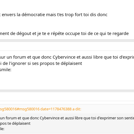
nvers la démocratie mais t'es trop fort toi dis donc
nt de dégout et je te e répéte occupe toi de ce qui te regarde
ur un forum et que donc Cybervince et aussi libre que toi d'expri
 de l'ignorer si ses propos te déplaisent
:smile:
sg580016#msg580016 date=1178476388 a dit:
un forum et que donc Cybervince et aussi libre que toi d'exprimer son senti
opos te déplaisent
le: