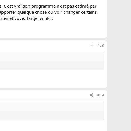
ts. C'est vrai son programme n'est pas estimé par
 apporter quelque chose ou voir changer certains
istes et voyez large :wink2:
#28
#29