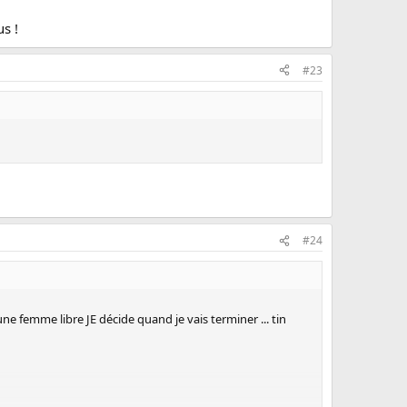
s !
#23
#24
is une femme libre JE décide quand je vais terminer ... tin