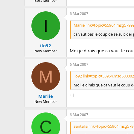
Best Member
6 Mai 2007
I
Mariie link=topic=55964.msg5799
ca vaut pas le coup de se suicider 
ilo92
Moi je dirais que ca vaut le co
New Member
6 Mai 2007
M
ilo92 link=topic=55964.msg58000
Moi je dirais que ca vaut le coup 
+1
Mariie
New Member
6 Mai 2007
C
Santalia link=topic=55964.msg57