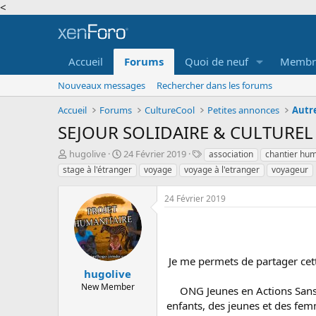
<
Accueil
Forums
Quoi de neuf
Membr
Nouveaux messages
Rechercher dans les forums
Accueil
Forums
CultureCool
Petites annonces
Autr
SEJOUR SOLIDAIRE & CULTUREL
A
D
T
hugolive
24 Février 2019
association
chantier hum
u
a
a
stage à l'étranger
voyage
voyage à l'etranger
voyageur
t
t
g
e
e
s
24 Février 2019
u
d
r
e
d
d
e
é
l
b
Je me permets de partager cett
a
u
hugolive
d
t
New Member
ONG Jeunes en Actions Sans F
i
enfants, des jeunes et des femm
s