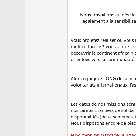
c
u
s
Nous travaillons au dévelo
s
également à la sensibilis
i
o
n
Vous projetez réaliser ou vous
multiculturelle ?.vous aimez la 
découvrir le continent africai
orientées vers la communauté d
Alors rejoignez l’ONG de solida
volontariats internationaux, l’
Les dates de nos missions sont 
nos camps chantiers de solidari
disponibilités (deux semaines, 
Nous disposons encore de plac
NOS TYPE DE MISSION & STA