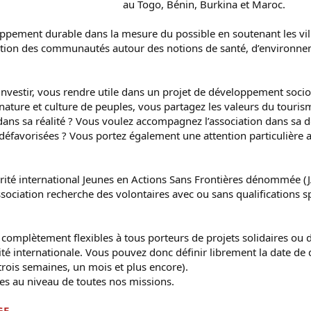
au Togo, Bénin, Burkina et Maroc.
ppement durable dans la mesure du possible en soutenant les vil
ation des communautés autour des notions de santé, d’environneme
 investir, vous rendre utile dans un projet de développement soc
nature et culture de peuples, vous partagez les valeurs du tourism
n dans sa réalité ? Vous voulez accompagnez l’association dans s
éfavorisées ? Vous portez également une attention particulière 
rité international Jeunes en Actions Sans Frontières dénommée (JA
association recherche des volontaires avec ou sans qualifications s
complètement flexibles à tous porteurs de projets solidaires ou d
té internationale. Vous pouvez donc définir librement la date de 
trois semaines, un mois et plus encore).
es au niveau de toutes nos missions.
GE