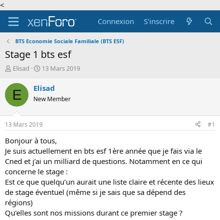
<
Connexion
S'inscrire
BTS Economie Sociale Familiale (BTS ESF)
Stage 1 bts esf
A
D
Elisad
13 Mars 2019
u
a
t
t
Elisad
E
e
e
New Member
u
d
r
e
d
d
13 Mars 2019
#1
e
é
l
b
Bonjour à tous,
a
u
Je suis actuellement en bts esf 1ère année que je fais via le
d
t
Cned et j’ai un milliard de questions. Notamment en ce qui
i
concerne le stage :
s
Est ce que quelqu’un aurait une liste claire et récente des lieux
c
de stage éventuel (même si je sais que sa dépend des
u
s
régions)
s
Qu’elles sont nos missions durant ce premier stage ?
i