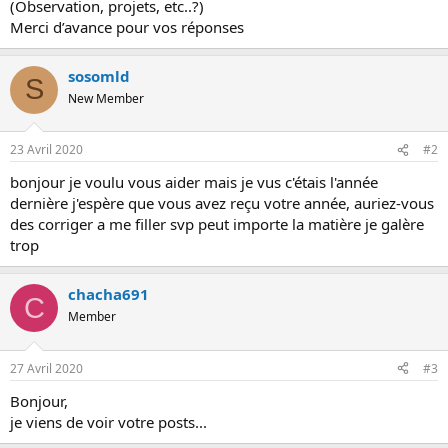
(Observation, projets, etc..?)
o
Merci d’avance pour vos réponses
n
sosomld
S
New Member
23 Avril 2020
#2
bonjour je voulu vous aider mais je vus c'étais l'année
dernière j'espère que vous avez reçu votre année, auriez-vous
des corriger a me filler svp peut importe la matière je galère
trop
chacha691
C
Member
27 Avril 2020
#3
Bonjour,
je viens de voir votre posts...