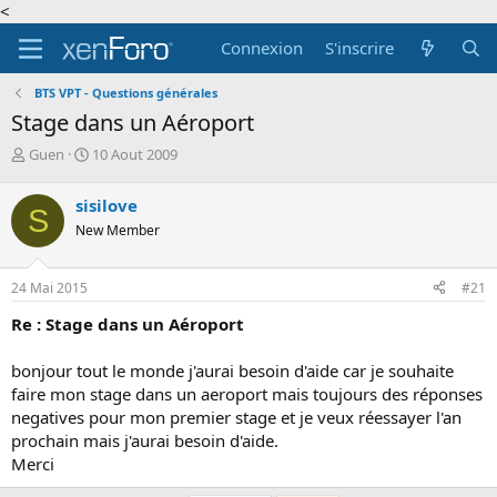
<
Connexion
S'inscrire
BTS VPT - Questions générales
Stage dans un Aéroport
A
D
Guen
10 Aout 2009
u
a
t
t
sisilove
S
e
e
New Member
u
d
r
e
d
d
24 Mai 2015
#21
e
é
l
b
Re : Stage dans un Aéroport
a
u
d
t
bonjour tout le monde j'aurai besoin d'aide car je souhaite
i
faire mon stage dans un aeroport mais toujours des réponses
s
c
negatives pour mon premier stage et je veux réessayer l'an
u
prochain mais j'aurai besoin d'aide.
s
Merci
s
i