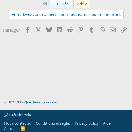
Premier
Préc
2 de 2
o
n
Vous devez vous connecter ou vous inscrire pour répondre ici.
Facebook
X
Bluesky
LinkedIn
Reddit
Pinterest
Tumblr
WhatsApp
Email
Li
Partager:
BTS VPT - Questions générales
Default Style
Nous contacter
Conditions et règles
Privacy policy
Aide
Accueil
R