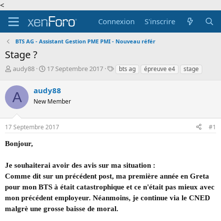
<
Connexion
S'inscrire
BTS AG - Assistant Gestion PME PMI - Nouveau référ
Stage ?
A
D
T
audy88
17 Septembre 2017
bts ag
épreuve e4
stage
u
a
a
t
t
g
audy88
A
e
e
s
New Member
u
d
r
e
d
d
17 Septembre 2017
#1
e
é
l
b
Bonjour,
a
u
d
t
Je souhaiterai avoir des avis sur ma situation :
i
s
Comme dit sur un précédent post, ma première année en Greta
c
pour mon BTS à était catastrophique et ce n'était pas mieux avec
u
mon précédent employeur. Néanmoins, je continue via le CNED
s
malgrè une grosse baisse de moral.
s
i