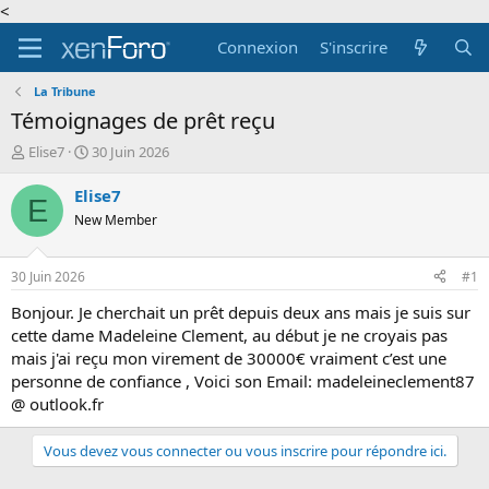
<
Connexion
S'inscrire
La Tribune
Témoignages de prêt reçu
A
D
Elise7
30 Juin 2026
u
a
t
t
Elise7
E
e
e
New Member
u
d
r
e
d
d
30 Juin 2026
#1
e
é
l
b
Bonjour. Je cherchait un prêt depuis deux ans mais je suis sur
a
u
cette dame Madeleine Clement, au début je ne croyais pas
d
t
mais j'ai reçu mon virement de 30000€ vraiment c’est une
i
personne de confiance , Voici son Email: madeleineclement87
s
@ outlook.fr
c
u
s
Vous devez vous connecter ou vous inscrire pour répondre ici.
s
i