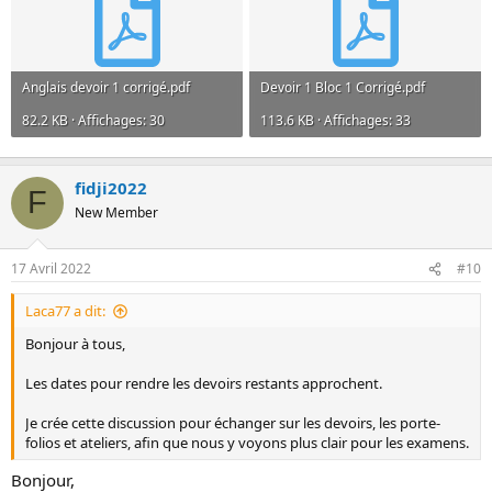
Anglais devoir 1 corrigé.pdf
Devoir 1 Bloc 1 Corrigé.pdf
82.2 KB · Affichages: 30
113.6 KB · Affichages: 33
fidji2022
F
New Member
17 Avril 2022
#10
Laca77 a dit:
Bonjour à tous,
Les dates pour rendre les devoirs restants approchent.
Je crée cette discussion pour échanger sur les devoirs, les porte-
folios et ateliers, afin que nous y voyons plus clair pour les examens.
Bonjour,