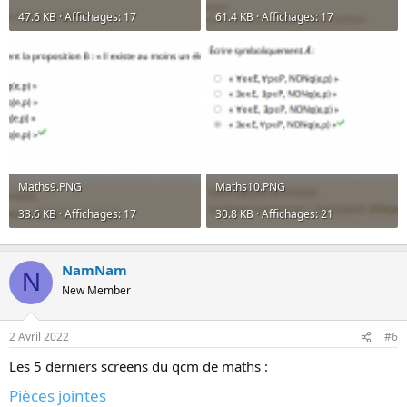
47.6 KB · Affichages: 17
61.4 KB · Affichages: 17
Maths9.PNG
Maths10.PNG
33.6 KB · Affichages: 17
30.8 KB · Affichages: 21
NamNam
N
New Member
2 Avril 2022
#6
Les 5 derniers screens du qcm de maths :
Pièces jointes