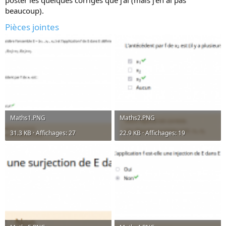
poster les quelques corrigés que j'ai (mais j'en ai pas
beaucoup).
Pièces jointes
Maths1.PNG
Maths2.PNG
31.3 KB · Affichages: 27
22.9 KB · Affichages: 19