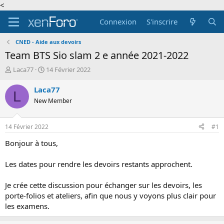
<
Connexion
S'inscrire
CNED - Aide aux devoirs
Team BTS Sio slam 2 e année 2021-2022
A
D
Laca77
14 Février 2022
u
a
t
t
Laca77
L
e
e
New Member
u
d
r
e
d
d
14 Février 2022
#1
e
é
l
b
Bonjour à tous,
a
u
d
t
Les dates pour rendre les devoirs restants approchent.
i
s
Je crée cette discussion pour échanger sur les devoirs, les
c
porte-folios et ateliers, afin que nous y voyons plus clair pour
u
s
les examens.
s
i