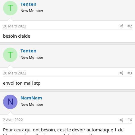
Tenten
o
T
n
New Member
26 Mars 2022
#2
besoin d'aide
Tenten
T
New Member
26 Mars 2022
#3
envoi ton mail stp
NamNam
N
New Member
2 Avril 2022
#4
Pour ceux qui ont besoin, c'est le devoir automatique 1 du