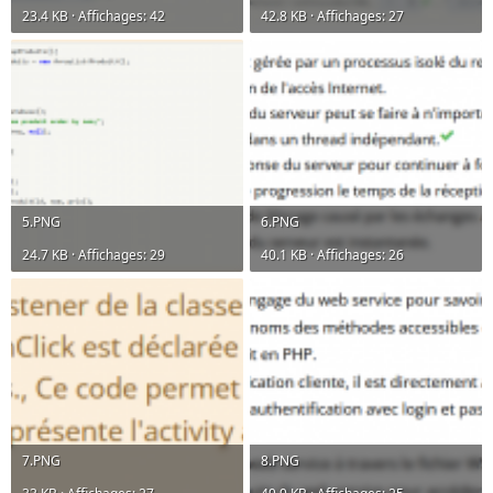
23.4 KB · Affichages: 42
42.8 KB · Affichages: 27
5.PNG
6.PNG
24.7 KB · Affichages: 29
40.1 KB · Affichages: 26
7.PNG
8.PNG