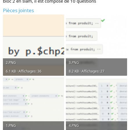
bloc 2 en slam, il est composé de 10 questions
Pièces jointes
2.PNG
3.PNG
6.1 KB · Affichages: 36
8.2 KB · Affichages: 27
1.PNG
4.PNG