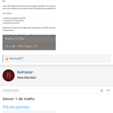
Maths15.PNG
70.3 KB · Affichages: 25
Manuel07
R
e
a
bxltazar
c
B
t
New Member
i
o
n
3 Avril 2022
#7
s
:
Devoir 1 de maths
Pièces jointes