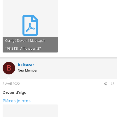
Corrigé Devoir 1 Maths.pdf
108.3 KB · Affichages: 27
bxltazar
B
New Member
3 Avril 2022
#8
Devoir d'algo
Pièces jointes