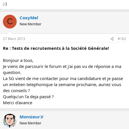
;-)
o
n
CoxyMel
C
New Member
27 Mars 2013
#162
Re : Tests de recrutements à la Société Générale!
Bonjour a tous,
Je viens de parcourir le forum et j'ai pas vu de réponse a ma
question.
La SG vient de me contacter pour ma candidature et je passe
un entetien telephonique la semaine prochaine, auriez vous
des conseils ?
Quelqu'un l'a deja passé ?
Merci d'avance
Monsieur.V
New Member