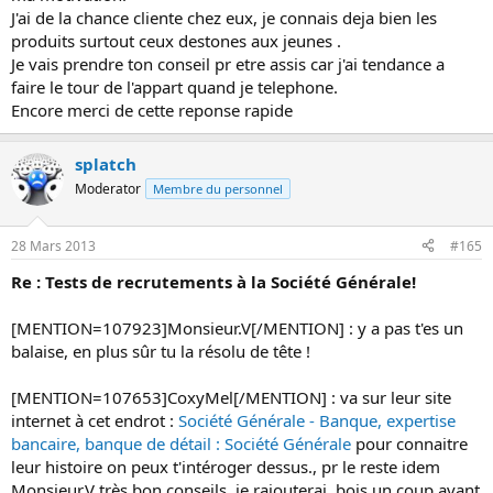
J'ai de la chance cliente chez eux, je connais deja bien les
produits surtout ceux destones aux jeunes .
Je vais prendre ton conseil pr etre assis car j'ai tendance a
faire le tour de l'appart quand je telephone.
Encore merci de cette reponse rapide
splatch
Moderator
Membre du personnel
28 Mars 2013
#165
Re : Tests de recrutements à la Société Générale!
[MENTION=107923]Monsieur.V[/MENTION] : y a pas t'es un
balaise, en plus sûr tu la résolu de tête !
[MENTION=107653]CoxyMel[/MENTION] : va sur leur site
internet à cet endrot :
Société Générale - Banque, expertise
bancaire, banque de détail : Société Générale
pour connaitre
leur histoire on peux t'intéroger dessus., pr le reste idem
Monsieur.V très bon conseils, je rajouterai, bois un coup avant