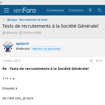
<
Connexion
S'inscrire
Banque - Recrutement et tests
Tests de recrutements à la Société Générale!
A
D
Rikku20
29 Mars 2006
u
a
t
t
splatch
e
e
Moderator
Membre du personnel
u
d
r
e
d
d
13 Mars 2013
#161
e
é
l
b
Re : Tests de recrutements à la Société Générale!
a
u
d
t
1+1 = x
i
s
c
trouvez x
u
s
ok c'est con, je sors
s
i