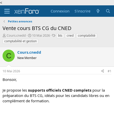
<
Connexion
S'inscrire
Petites annonces
Vente cours BTS CG du CNED
A
D
T
Cours.cnedd
10 Mai 2026
bts
cned
comptabilité
u
a
a
comptabilité et gestion
t
t
g
e
e
s
Cours.cnedd
u
d
C
r
New Member
e
d
d
e
é
10 Mai 2026
#1
l
b
a
u
Bonsoir,
d
t
i
Je propose les
supports officiels CNED complets
pour la
s
c
préparation du BTS CG, idéals pour les candidats libres ou en
u
complément de formation.
s
s
i