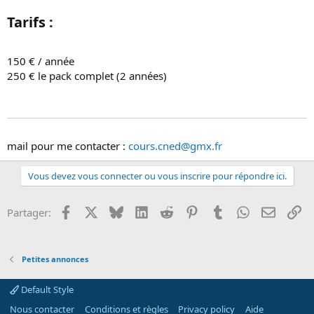
Tarifs :​
150 € / année
250 € le pack complet (2 années)
mail pour me contacter :
cours.cned@gmx.fr
Vous devez vous connecter ou vous inscrire pour répondre ici.
Facebook
X
Bluesky
LinkedIn
Reddit
Pinterest
Tumblr
WhatsApp
Email
Li
Partager:
Petites annonces
Default Style
Nous contacter
Conditions et règles
Privacy policy
Aide