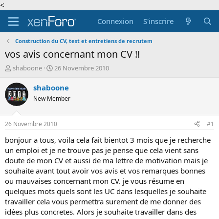
<
Connexion
S'inscrire
Construction du CV, test et entretiens de recrutem
vos avis concernant mon CV !!
A
D
shaboone
26 Novembre 2010
u
a
t
t
shaboone
e
e
New Member
u
d
r
e
d
d
26 Novembre 2010
#1
e
é
l
b
bonjour a tous, voila cela fait bientot 3 mois que je recherche
a
u
un emploi et je ne trouve pas je pense que cela vient sans
d
t
doute de mon CV et aussi de ma lettre de motivation mais je
i
souhaite avant tout avoir vos avis et vos remarques bonnes
s
ou mauvaises concernant mon CV. je vous résume en
c
quelques mots quels sont les UC dans lesquelles je souhaite
u
s
travailler cela vous permettra surement de me donner des
s
idées plus concretes. Alors je souhaite travailler dans des
i