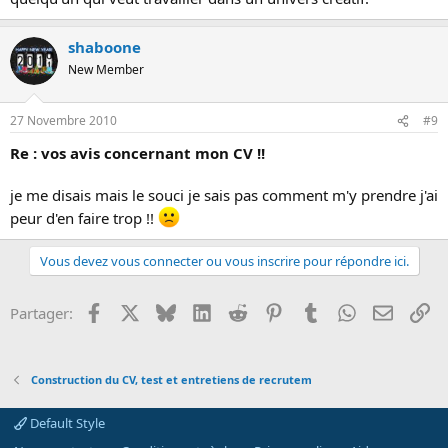
shaboone
New Member
27 Novembre 2010
#9
Re : vos avis concernant mon CV !!
je me disais mais le souci je sais pas comment m'y prendre j'ai
peur d'en faire trop !!
Vous devez vous connecter ou vous inscrire pour répondre ici.
Facebook
X
Bluesky
LinkedIn
Reddit
Pinterest
Tumblr
WhatsApp
Email
Li
Partager:
Construction du CV, test et entretiens de recrutem
Default Style