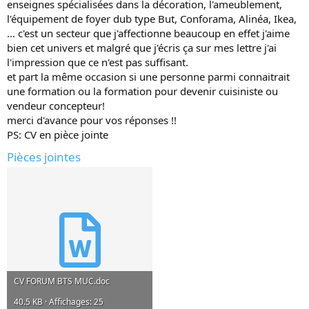
enseignes spécialisées dans la décoration, l'ameublement,
o
l'équipement de foyer dub type But, Conforama, Alinéa, Ikea,
n
... c'est un secteur que j'affectionne beaucoup en effet j'aime
bien cet univers et malgré que j'écris ça sur mes lettre j'ai
l'impression que ce n'est pas suffisant.
et part la même occasion si une personne parmi connaitrait
une formation ou la formation pour devenir cuisiniste ou
vendeur concepteur!
merci d'avance pour vos réponses !!
PS: CV en pièce jointe
Pièces jointes
CV FORUM BTS MUC.doc
40.5 KB · Affichages: 25