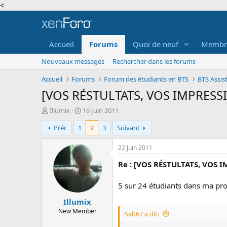
<
Accueil
Forums
Quoi de neuf
Membr
Nouveaux messages
Rechercher dans les forums
Accueil
Forums
Forum des étudiants en BTS
BTS Assi
[VOS RÉSTULTATS, VOS IMPRESSI
A
D
Illumix
16 Juin 2011
u
a
Préc
1
2
3
Suivant
t
t
e
e
u
d
22 Juin 2011
r
e
Re : [VOS RÉSTULTATS, VOS I
d
d
e
é
l
b
5 sur 24 étudiants dans ma p
a
u
Illumix
d
t
i
New Member
Salt67 a dit:
s