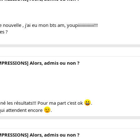
uvelle , j'ai eu mon bts am, youpiiiiiiiiiiiii!!!
es ?
MPRESSIONS] Alors, admis ou non ?
é les résultats!!! Pour ma part c'est ok
.
qui attendent encore
.
MPRESSIONS] Alors, admis ou non ?