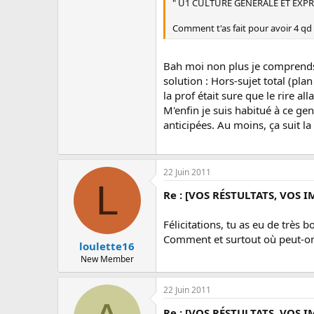
c
" U1 CULTURE GENERALE ET EXPRE
u
s
Comment t'as fait pour avoir 4 q
s
i
o
Bah moi non plus je comprends p
n
solution : Hors-sujet total (p
la prof était sure que le rire al
M'enfin je suis habitué à ce gen
anticipées. Au moins, ça suit l
22 Juin 2011
L
Re : [VOS RÉSTULTATS, VOS I
Félicitations, tu as eu de très 
Comment et surtout où peut-on
loulette16
New Member
22 Juin 2011
Re : [VOS RÉSTULTATS, VOS I