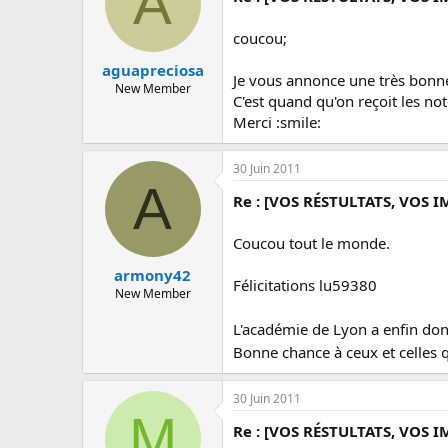
A
coucou;
aguapreciosa
Je vous annonce une très bonne no
New Member
C'est quand qu'on reçoit les not
Merci :smile:
30 Juin 2011
A
Re : [VOS RÉSTULTATS, VOS I
Coucou tout le monde.
armony42
Félicitations lu59380
New Member
L'académie de Lyon a enfin donn
Bonne chance à ceux et celles 
30 Juin 2011
M
Re : [VOS RÉSTULTATS, VOS I