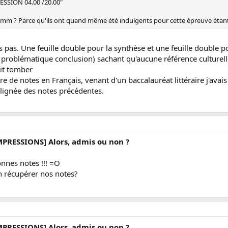
SSION 04.00 /20.00"
d mm ? Parce qu'ils ont quand même été indulgents pour cette épreuve étant
as. Une feuille double pour la synthèse et une feuille double pou
lan problématique conclusion) sachant qu'aucune référence cultur
lait tomber
re de notes en Français, venant d'un baccalauréat littéraire j'avais
a lignée des notes précédentes.
MPRESSIONS] Alors, admis ou non ?
bonnes notes !!! =O
 récupérer nos notes?
MPRESSIONS] Alors, admis ou non ?