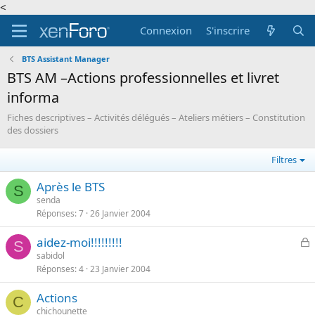
<
Connexion
S'inscrire
BTS Assistant Manager
BTS AM –Actions professionnelles et livret
informa
Fiches descriptives – Activités délégués – Ateliers métiers – Constitution
des dossiers
Filtres
Après le BTS
S
senda
Réponses
7
26 Janvier 2004
aidez-moi!!!!!!!!!
S
l
sabidol
Réponses
4
23 Janvier 2004
o
q
Actions
u
C
chichounette
é