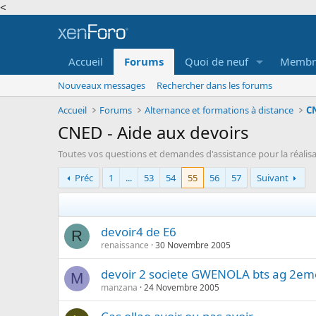
<
Accueil
Forums
Quoi de neuf
Membr
Nouveaux messages
Rechercher dans les forums
Accueil
Forums
Alternance et formations à distance
CN
CNED - Aide aux devoirs
Toutes vos questions et demandes d'assistance pour la réalisa
Préc
1
...
53
54
55
56
57
Suivant
devoir4 de E6
R
renaissance
30 Novembre 2005
devoir 2 societe GWENOLA bts ag 2e
M
manzana
24 Novembre 2005