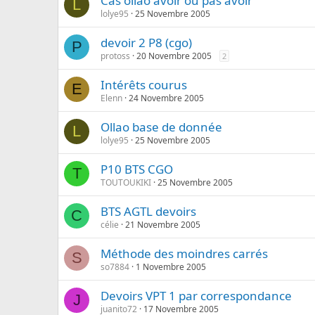
Cas ollao avoir ou pas avoir
L
lolye95
25 Novembre 2005
devoir 2 P8 (cgo)
P
protoss
20 Novembre 2005
2
Intérêts courus
E
Elenn
24 Novembre 2005
Ollao base de donnée
L
lolye95
25 Novembre 2005
P10 BTS CGO
T
TOUTOUKIKI
25 Novembre 2005
BTS AGTL devoirs
C
célie
21 Novembre 2005
Méthode des moindres carrés
S
so7884
1 Novembre 2005
Devoirs VPT 1 par correspondance
J
juanito72
17 Novembre 2005