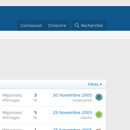
Connexion
S'inscrire
Rechercher
Filtres
Réponses
3
30 Novembre 2005
R
Affichages
1K
renaissance
Réponses
5
29 Novembre 2005
C
Affichages
1K
chacha
Réponses
1
25 Novembre 2005