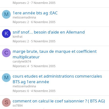
Réponses
2
7 Novembre 2005
1ere année bts ag :EAC
M
metissemadinina
Réponses
2
6 Novembre 2005
snif snof... besoin d'aide en Allemand
K
kimfrat
Réponses
2
5 Novembre 2005
marge brute, taux de marque et coefficient
C
multiplicateur
carolyne0674
Réponses
4
5 Novembre 2005
cours etudes et administrations commerciales
M
BTS ag 1ere année
metissemadinina
Réponses
6
4 Novembre 2005
comment on calcul le coef saisonnier ? ( BTS AG)
S
so7884