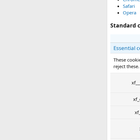
Safari
Opera
Standard c
Essential 
These cookie
reject these.
xf_
xf
xf