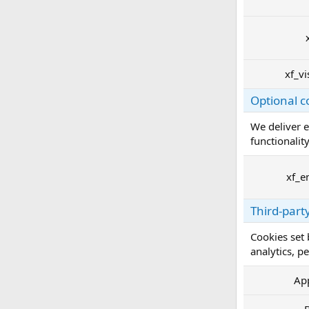
xf_vi
Optional c
We deliver e
functionality
xf_e
Third-part
Cookies set 
analytics, p
Ap