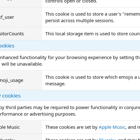
controls open or closed.
This cookie is used to store a user's "remem
xf_user
persist across multiple sessions.
sitorCounts
This local storage item is used to store cou
ookies
nhanced functionality for your browsing experience by setting th
 will be unavailable.
This cookie is used to store which emojis 
moji_usage
message.
y cookies
by third parties may be required to power functionality in conjunc
erformance or advertising purposes.
ple Music
These cookies are set by
Apple Music
, and 