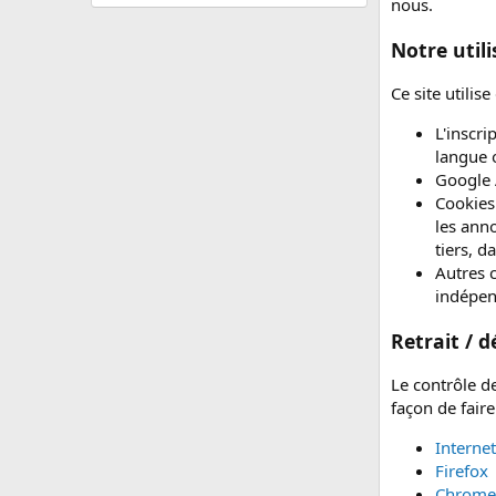
nous.
Notre util
Ce site utili
L'inscri
langue 
Google A
Cookies 
les ann
tiers, d
Autres 
indépen
Retrait / 
Le contrôle de
façon de faire
Interne
Firefox
Chrome