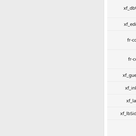
xf_db
xf_ed
fr-c
fr-
xf_gu
xf_i
xf_l
xf_lbSi