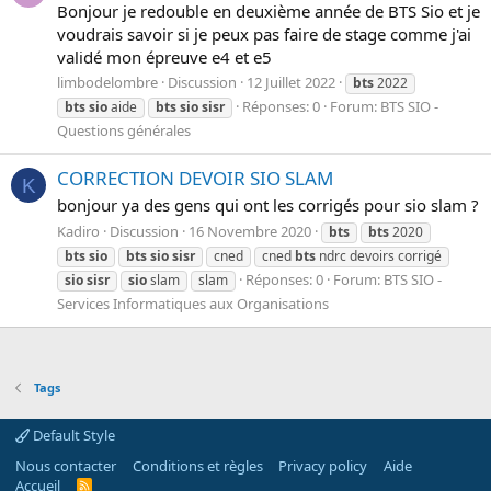
Bonjour je redouble en deuxième année de BTS Sio et je
voudrais savoir si je peux pas faire de stage comme j'ai
validé mon épreuve e4 et e5
limbodelombre
Discussion
12 Juillet 2022
bts
2022
Réponses: 0
Forum:
BTS SIO -
bts
sio
aide
bts
sio
sisr
Questions générales
CORRECTION DEVOIR SIO SLAM
K
bonjour ya des gens qui ont les corrigés pour sio slam ?
Kadiro
Discussion
16 Novembre 2020
bts
bts
2020
bts
sio
bts
sio
sisr
cned
cned
bts
ndrc devoirs corrigé
Réponses: 0
Forum:
BTS SIO -
sio
sisr
sio
slam
slam
Services Informatiques aux Organisations
Tags
Default Style
Nous contacter
Conditions et règles
Privacy policy
Aide
Accueil
R