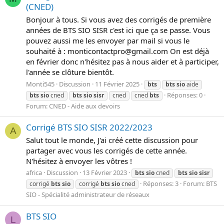
(CNED)
Bonjour à tous. Si vous avez des corrigés de première
années de BTS SIO SISR c'est ici que ça se passe. Vous
pouvez aussi me les envoyer par mail si vous le
souhaité à : monticontactpro@gmail.com On est déjà
en février donc n'hésitez pas à nous aider et à participer,
l'année se clôture bientôt.
Monti545
Discussion
11 Février 2025
bts
bts
sio
aide
Réponses: 0
bts
sio
cned
bts
sio
sisr
cned
cned
bts
Forum:
CNED - Aide aux devoirs
Corrigé BTS SIO SISR 2022/2023
A
Salut tout le monde, J'ai créé cette discussion pour
partager avec vous les corrigés de cette année.
N'hésitez à envoyer les vôtres !
africa
Discussion
13 Février 2023
bts
sio
cned
bts
sio
sisr
Réponses: 3
Forum:
BTS
corrigé
bts
sio
corrigé
bts
sio
cned
SIO - Spécialité administrateur de réseaux
BTS SIO
L