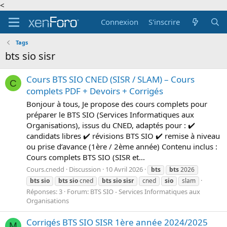
<
Connexion
S'inscrire
Tags
bts sio sisr
Cours BTS SIO CNED (SISR / SLAM) – Cours
C
complets PDF + Devoirs + Corrigés
Bonjour à tous, Je propose des cours complets pour
préparer le BTS SIO (Services Informatiques aux
Organisations), issus du CNED, adaptés pour : ✔️
candidats libres ✔️ révisions BTS SIO ✔️ remise à niveau
ou prise d’avance (1ère / 2ème année) Contenu inclus :
Cours complets BTS SIO (SISR et...
Cours.cnedd
Discussion
10 Avril 2026
bts
bts
2026
bts
sio
bts
sio
cned
bts
sio
sisr
cned
sio
slam
Réponses: 3
Forum:
BTS SIO - Services Informatiques aux
Organisations
Corrigés BTS SIO SISR 1ère année 2024/2025
M