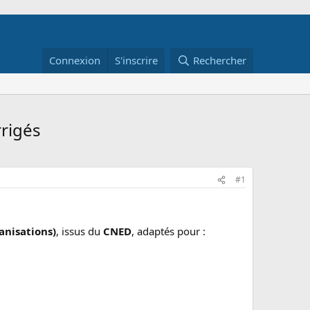
Connexion
S'inscrire
Rechercher
rrigés
#1
anisations)
, issus du
CNED
, adaptés pour :