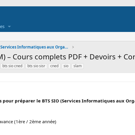
es
BTS SIO - Services Informatiques aux Organisations
) – Cours complets PDF + Devoirs + Co
bts sio cned
bts sio sisr
cned
sio
slam
 pour préparer le BTS SIO (Services Informatiques aux Org
’avance (1ère / 2ème année)