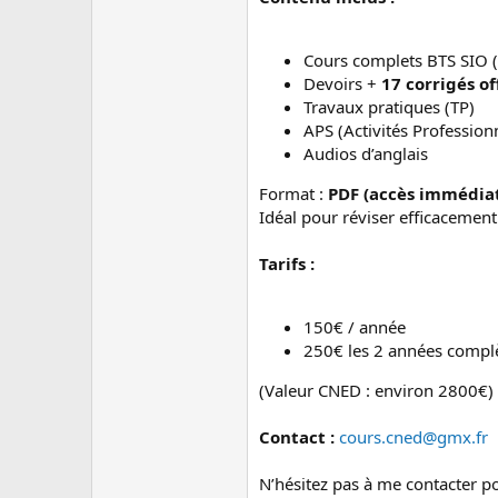
c
u
s
Cours complets BTS SIO 
s
Devoirs +
17 corrigés of
i
o
Travaux pratiques (TP)
n
APS (Activités Profession
Audios d’anglais
Format :
PDF (accès immédia
Idéal pour réviser efficacemen
Tarifs :
150€ / année
250€ les 2 années compl
(Valeur CNED : environ 2800€)
Contact :
cours.cned@gmx.fr
N’hésitez pas à me contacter p