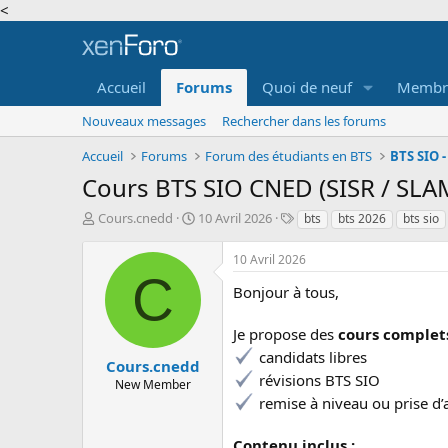
<
Accueil
Forums
Quoi de neuf
Membr
Nouveaux messages
Rechercher dans les forums
Accueil
Forums
Forum des étudiants en BTS
Cours BTS SIO CNED (SISR / SLAM
A
D
T
Cours.cnedd
10 Avril 2026
bts
bts 2026
bts sio
u
a
a
t
t
g
10 Avril 2026
e
e
s
C
u
d
Bonjour à tous,
r
e
d
d
Je propose des
cours complets
e
é
candidats libres
l
b
Cours.cnedd
a
u
révisions BTS SIO
New Member
d
t
remise à niveau ou prise d
i
s
Contenu inclus :