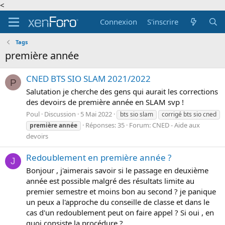
<
Connexion
S'inscrire
Tags
première année
CNED BTS SIO SLAM 2021/2022
P
Salutation je cherche des gens qui aurait les corrections
des devoirs de première année en SLAM svp !
Poul
Discussion
5 Mai 2022
bts sio slam
corrigé bts sio cned
Réponses: 35
Forum:
CNED - Aide aux
première
année
devoirs
Redoublement en première année ?
J
Bonjour , j'aimerais savoir si le passage en deuxième
année est possible malgré des résultats limite au
premier semestre et moins bon au second ? je panique
un peux a l'approche du conseille de classe et dans le
cas d'un redoublement peut on faire appel ? Si oui , en
quoi consiste la procédure ?