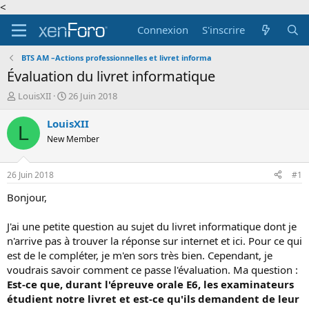
<
Connexion
S'inscrire
BTS AM –Actions professionnelles et livret informa
Évaluation du livret informatique
A
D
LouisXII
26 Juin 2018
u
a
t
t
LouisXII
L
e
e
New Member
u
d
r
e
d
d
26 Juin 2018
#1
e
é
l
b
Bonjour,
a
u
d
t
J'ai une petite question au sujet du livret informatique dont je
i
n'arrive pas à trouver la réponse sur internet et ici. Pour ce qui
s
est de le compléter, je m'en sors très bien. Cependant, je
c
voudrais savoir comment ce passe l'évaluation. Ma question :
u
s
Est-ce que, durant l'épreuve orale E6, les examinateurs
s
étudient notre livret et est-ce qu'ils demandent de leur
i