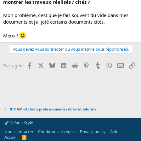
montrer les travaux réalisés / cités ?
o
n
Mon problème, c'est que je fais souvent du vide dans mes
documents et j'ai jeté certains documents cités.
Merci !
Vous devez vous connecter ou vous inscrire pour répondre ici.
Facebook
X
Bluesky
LinkedIn
Reddit
Pinterest
Tumblr
WhatsApp
Email
Li
Partager:
BTS AM –Actions professionnelles et livret informa
Default Style
Nous contacter
Conditions et règles
Privacy policy
Aide
Accueil
R