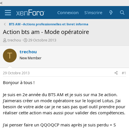
<
Connexion
S'inscrire
BTS AM –Actions professionnelles et livret informa
Action bts am - Mode opératoire
A
D
trechou
29 Octobre 2013
u
a
t
t
trechou
T
e
e
New Member
u
d
r
e
d
d
29 Octobre 2013
#1
e
é
l
b
Bonjour à tous !
a
u
d
t
Je suis en 2e année du BTS AM et je suis sur ma 3e action.
i
J'aimerais créer un mode opératoire sur le logiciel Lotus. J'ai
s
besoin de votre aide car je ne sais pas quel outil prendre pour
c
réaliser cette action mais aussi pour valider des compétences.
u
s
s
J'ai penser faire un QQOQCP mais après je suis perdu = S
i