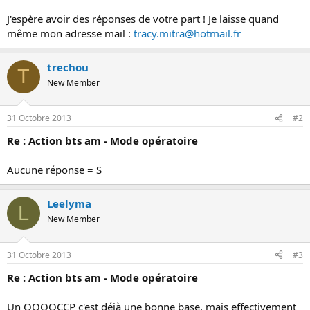
o
J'espère avoir des réponses de votre part ! Je laisse quand
n
même mon adresse mail :
tracy.mitra@hotmail.fr
trechou
T
New Member
31 Octobre 2013
#2
Re : Action bts am - Mode opératoire
Aucune réponse = S
Leelyma
L
New Member
31 Octobre 2013
#3
Re : Action bts am - Mode opératoire
Un QQOQCCP c'est déjà une bonne base, mais effectivement