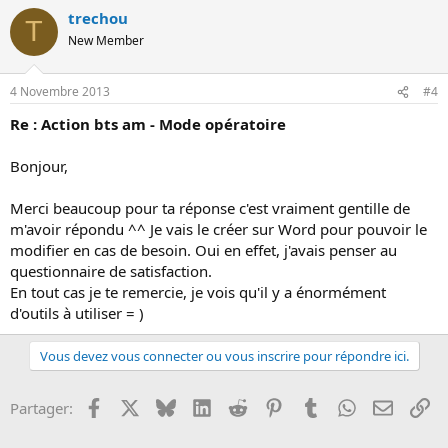
trechou
T
New Member
4 Novembre 2013
#4
Re : Action bts am - Mode opératoire
Bonjour,
Merci beaucoup pour ta réponse c'est vraiment gentille de
m'avoir répondu ^^ Je vais le créer sur Word pour pouvoir le
modifier en cas de besoin. Oui en effet, j'avais penser au
questionnaire de satisfaction.
En tout cas je te remercie, je vois qu'il y a énormément
d'outils à utiliser = )
Vous devez vous connecter ou vous inscrire pour répondre ici.
Facebook
X
Bluesky
LinkedIn
Reddit
Pinterest
Tumblr
WhatsApp
Email
Li
Partager: