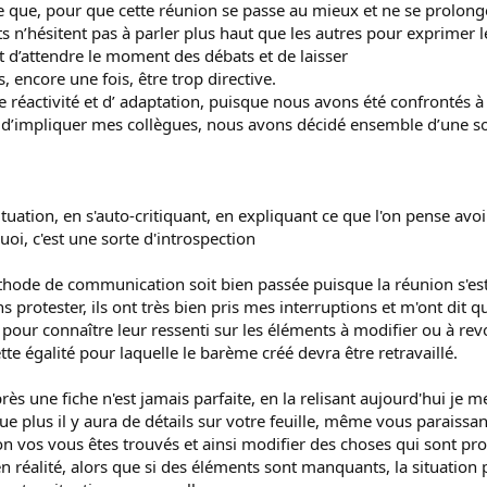
 que, pour que cette réunion se passe au mieux et ne se prolonge 
ts n’hésitent pas à parler plus haut que les autres pour exprimer l
d’attendre le moment des débats et de laisser
, encore une fois, être trop directive.
 de réactivité et d’ adaptation, puisque nous avons été confrontés à 
si d’impliquer mes collègues, nous avons décidé ensemble d’une so
a situation, en s'auto-critiquant, en expliquant ce que l'on pense av
oi, c'est une sorte d'introspection
hode de communication soit bien passée puisque la réunion s'est b
protester, ils ont très bien pris mes interruptions et m'ont dit qu
pour connaître leur ressenti sur les éléments à modifier ou à revo
tte égalité pour laquelle le barème créé devra être retravaillé.
près une fiche n'est jamais parfaite, en la relisant aujourd'hui je 
 que plus il y aura de détails sur votre feuille, même vous parais
n vos vous êtes trouvés et ainsi modifier des choses qui sont pro
n réalité, alors que si des éléments sont manquants, la situation