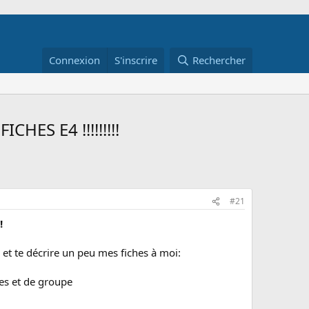
Connexion
S'inscrire
Rechercher
ES E4 !!!!!!!!!
#21
!
 et te décrire un peu mes fiches à moi:
les et de groupe