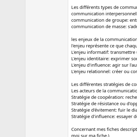
c
u
Les différents types de commun
s
communication interpersonnell
s
communication de groupe: entr
i
communication de masse: s'adr
o
n
les enjeux de la communication
l'enjeu représente ce que chaq
L'enjeu informatif: transmettre
L'enjeu identitaire: exprimer so
L'enjeu d'influence: agir sur l
L'enjeu relationnel: créer ou co
Les différentes stratégies de 
Les acteurs de la communication
Stratégie de coopération: rech
Stratégie de résistance ou d'opp
Stratégie d'évitement: fuir le 
Stratégie d'influence: essayer 
Concernant mes fiches descripti
moi sur ma fiche.)