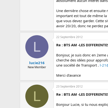
absolument aucun intérêt dans 
Une dernière chose et ensuite m
important est tout de même la f
que vous devez garder. Cette sit
avoir 20/20, donc ne perdez pas
22 Septembre 2012
L
Re : BTS AM -LES DIFFERENTE
Bonjour, je suis donc en 2eme an
cherche des idées pour approfon
lucie216
une société de Transport .
l-21
New Member
Merci d'avance
23 Septembre 2012
L
Re : BTS AM -LES DIFFERENTE
Bonjour Lucie, si tu nous expliq