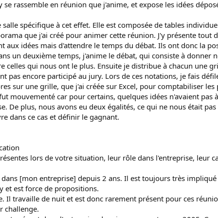
ry se rassemble en réunion que j'anime, et expose les idées déposé
alle spécifique à cet effet. Elle est composée de tables individuel
porama que j'ai créé pour animer cette réunion. J'y présente tou
aux idées mais d'attendre le temps du débat. Ils ont donc la poss
ans un deuxième temps, j'anime le débat, qui consiste à donner nos 
 celles qui nous ont le plus. Ensuite je distribue à chacun une grill
 pas encore participé au jury. Lors de ces notations, je fais défil
scores sur une grille, que j'ai créée sur Excel, pour comptabiliser le
 fut mouvementé car pour certains, quelques idées n'avaient pas à f
rise. De plus, nous avons eu deux égalités, ce qui ne nous était pa
e dans ce cas et définir le gagnant.
cation
ésentes lors de votre situation, leur rôle dans l'entreprise, leur c
 dans [mon entreprise] depuis 2 ans. Il est toujours très impliqué
y et est force de propositions.
 Il travaille de nuit et est donc rarement présent pour ces réunions
r challenge.