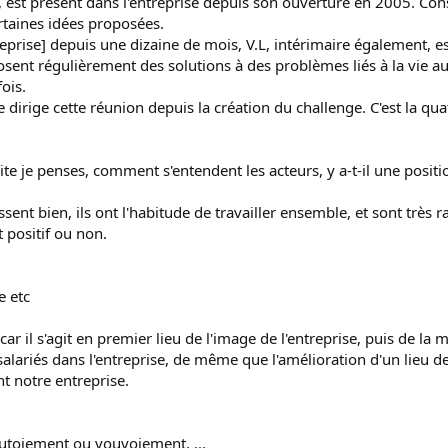
, est présent dans l'entreprise depuis son ouverture en 2005. Con
ertaines idées proposées.
eprise] depuis une dizaine de mois, V.L, intérimaire également, e
sent régulièrement des solutions à des problèmes liés à la vie au t
ois.
 dirige cette réunion depuis la création du challenge. C'est la qua
cite je penses, comment s'entendent les acteurs, y a-t-il une posit
sent bien, ils ont l'habitude de travailler ensemble, et sont très r
t positif ou non.
e etc
ar il s'agit en premier lieu de l'image de l'entreprise, puis de la 
alariés dans l'entreprise, de même que l'amélioration d'un lieu de 
t notre entreprise.
utoiement ou vouvoiement, ...