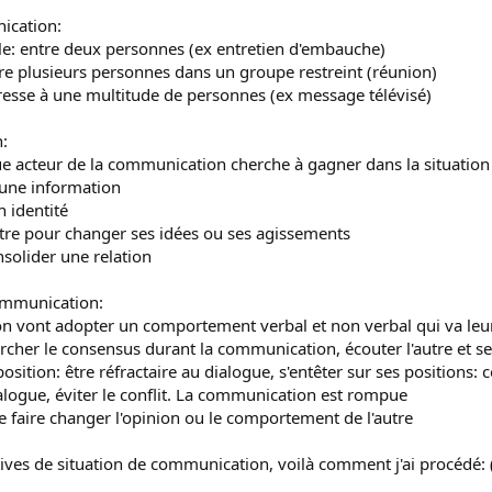
ication:
e: entre deux personnes (ex entretien d'embauche)
e plusieurs personnes dans un groupe restreint (réunion)
esse à une multitude de personnes (ex message télévisé)
:
ue acteur de la communication cherche à gagner dans la situatio
 une information
n identité
'autre pour changer ses idées ou ses agissements
nsolider une relation
communication:
 vont adopter un comportement verbal et non verbal qui va leur per
ercher le consensus durant la communication, écouter l'autre et 
osition: être réfractaire au dialogue, s'entêter sur ses positions:
dialogue, éviter le conflit. La communication est rompue
de faire changer l'opinion ou le comportement de l'autre
ves de situation de communication, voilà comment j'ai procédé: (je