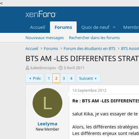
<
Accueil
Forums
Quoi de neuf
Membr
Nouveaux messages
Rechercher dans les forums
Accueil
Forums
Forum des étudiants en BTS
BTS Assi
BTS AM -LES DIFFERENTES STRAT
A
D
kaleidoscopio
3 Avril 2011
u
a
Préc
1
2
3
4
Suivant
t
t
e
e
u
d
14 Septembre 2012
r
e
L
Re : BTS AM -LES DIFFERENTE
d
d
e
é
l
b
salut Kika, je vais essayer de 
a
u
Leelyma
d
t
Alors, les différentes stratégi
i
New Member
Les différents enjeux sont relat
s