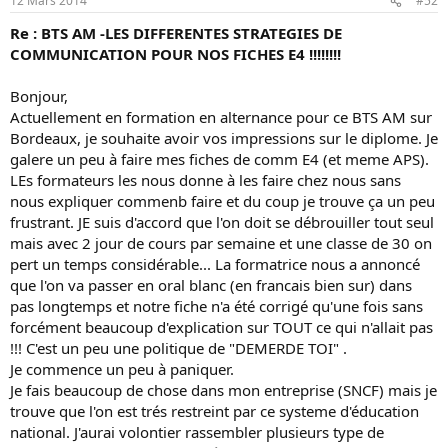
12 Mars 2014
#52
Re : BTS AM -LES DIFFERENTES STRATEGIES DE
COMMUNICATION POUR NOS FICHES E4 !!!!!!!!
Bonjour,
Actuellement en formation en alternance pour ce BTS AM sur
Bordeaux, je souhaite avoir vos impressions sur le diplome. Je
galere un peu à faire mes fiches de comm E4 (et meme APS).
LEs formateurs les nous donne à les faire chez nous sans
nous expliquer commenb faire et du coup je trouve ça un peu
frustrant. JE suis d'accord que l'on doit se débrouiller tout seul
mais avec 2 jour de cours par semaine et une classe de 30 on
pert un temps considérable... La formatrice nous a annoncé
que l'on va passer en oral blanc (en francais bien sur) dans
pas longtemps et notre fiche n'a été corrigé qu'une fois sans
forcément beaucoup d'explication sur TOUT ce qui n'allait pas
!!! C'est un peu une politique de "DEMERDE TOI" .
Je commence un peu à paniquer.
Je fais beaucoup de chose dans mon entreprise (SNCF) mais je
trouve que l'on est trés restreint par ce systeme d'éducation
national. J'aurai volontier rassembler plusieurs type de