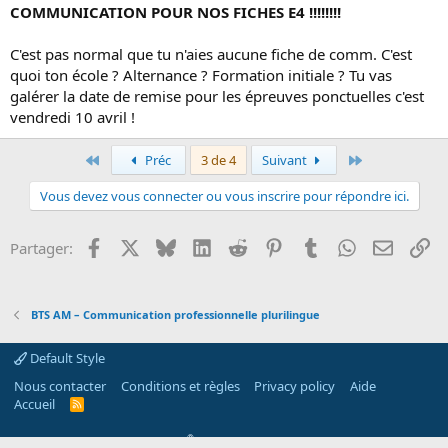
COMMUNICATION POUR NOS FICHES E4 !!!!!!!!
C'est pas normal que tu n'aies aucune fiche de comm. C'est
quoi ton école ? Alternance ? Formation initiale ? Tu vas
galérer la date de remise pour les épreuves ponctuelles c'est
vendredi 10 avril !
Premier
Dernier
Préc
3 de 4
Suivant
Vous devez vous connecter ou vous inscrire pour répondre ici.
Facebook
X
Bluesky
LinkedIn
Reddit
Pinterest
Tumblr
WhatsApp
Email
Li
Partager:
BTS AM – Communication professionnelle plurilingue
Default Style
Nous contacter
Conditions et règles
Privacy policy
Aide
Accueil
R
S
S
®
Community platform by XenForo
© 2010-2026 XenForo Ltd.