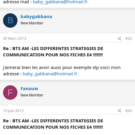
adresse mail :
baby_gabbana@hotmail.fr
s
s
i
babygabbana
B
o
New Member
n
30 Mars 2013
#42
Re : BTS AM -LES DIFFERENTES STRATEGIES DE
COMMUNICATION POUR NOS FICHES E4 !!!!!!!!
j'aimerai bien les avoir aussi pour exemple stp voici mon
adresse :
baby_gabbana@hotmail.fr
Fanouw
F
New Member
19 Juin 2013
#43
Re : BTS AM -LES DIFFERENTES STRATEGIES DE
COMMUNICATION POUR NOS FICHES E4 !!!!!!!!