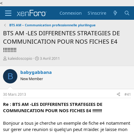
<
Connexion
S'inscrire
BTS AM – Communication professionnelle plurilingue
BTS AM -LES DIFFERENTES STRATEGIES DE
COMMUNICATION POUR NOS FICHES E4
!!!!!!!!!
A
D
kaleidoscopio
3 Avril 2011
u
a
t
t
babygabbana
B
e
e
New Member
u
d
r
e
d
d
30 Mars 2013
#41
e
é
l
b
Re : BTS AM -LES DIFFERENTES STRATEGIES DE
a
u
COMMUNICATION POUR NOS FICHES E4 !!!!!!!!
d
t
i
Bonjour a tous je cherche un exemple de fiche e4 notamment
s
c
sur gerer une reunion si quelq'un peut m'aider. je laisse mon
u