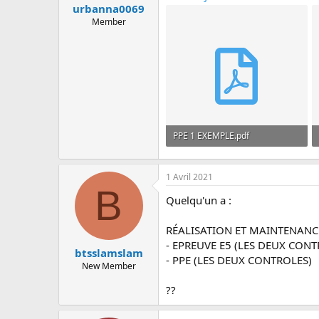
urbanna0069
Member
PPE 1 EXEMPLE.pdf
188.1 KB · Affichages: 58
1 Avril 2021
B
Quelqu'un a :
RÉALISATION ET MAINTENANC
- EPREUVE E5 (LES DEUX CONT
btsslamslam
- PPE (LES DEUX CONTROLES)
New Member
??