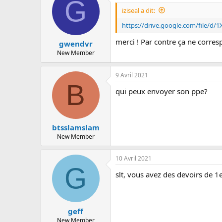
G
iziseal a dit:
https://drive.google.com/file/d
merci ! Par contre ça ne corre
gwendvr
New Member
9 Avril 2021
B
qui peux envoyer son ppe?
btsslamslam
New Member
10 Avril 2021
G
slt, vous avez des devoirs de 1
geff
New Member