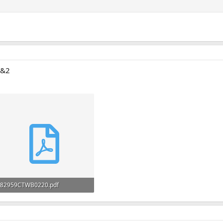
1&2
82959CTWB0220.pdf
346.9 KB · Affichages: 40