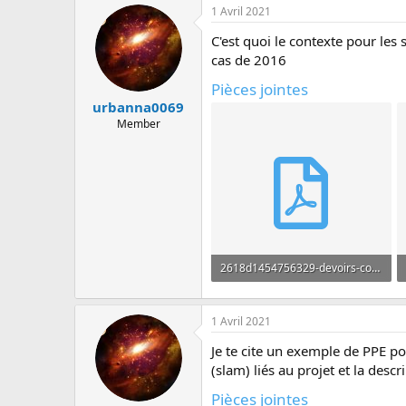
c
1 Avril 2021
u
s
C'est quoi le contexte pour les
s
cas de 2016
i
o
Pièces jointes
n
urbanna0069
Member
2618d1454756329-devoirs-corriges-bts-sio-slam-2eme-annee-devoir-de-synthese-1.pdf
374.9 KB · Affichages: 63
1 Avril 2021
Je te cite un exemple de PPE pou
(slam) liés au projet et la desc
Pièces jointes