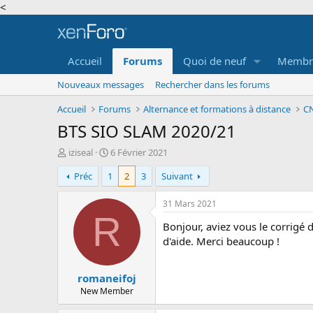
<
Accueil
Forums
Quoi de neuf
Membr
Nouveaux messages
Rechercher dans les forums
Accueil
Forums
Alternance et formations à distance
CN
BTS SIO SLAM 2020/21
A
D
iziseal
6 Février 2021
u
a
Préc
1
2
3
Suivant
t
t
e
e
u
d
31 Mars 2021
r
e
R
Bonjour, aviez vous le corrigé d
d
d
e
é
d'aide. Merci beaucoup !
l
b
a
u
romaneifoj
d
t
i
New Member
s