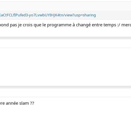
/1XaCtFCLfIPufed3-yo7LvwbUYIHJK4tn/view?usp=sharing
spond pas je crois que le programme à changé entre temps :/ me
ere année slam ??