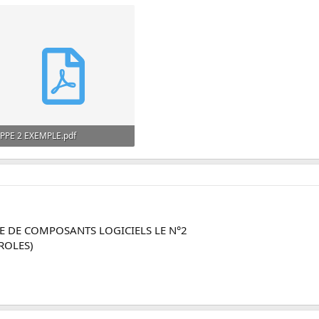
PPE 2 EXEMPLE.pdf
108.4 KB · Affichages: 30
E DE COMPOSANTS LOGICIELS LE N°2
ROLES)