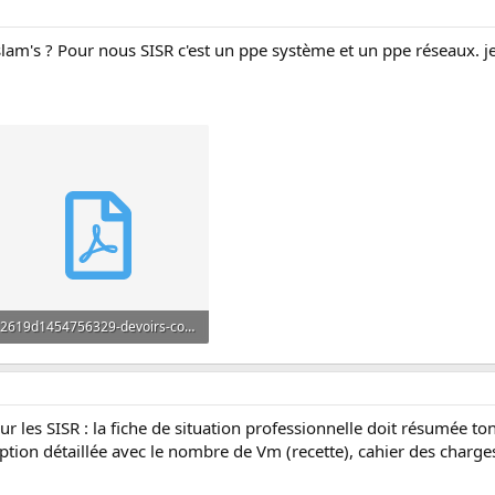
 slam's ? Pour nous SISR c'est un ppe système et un ppe réseaux. je
2619d1454756329-devoirs-corriges-bts-sio-slam-2eme-annee-devoir-de-synthese-2.pdf
211.8 KB · Affichages: 30
r les SISR : la fiche de situation professionnelle doit résumée ton
ription détaillée avec le nombre de Vm (recette), cahier des charges