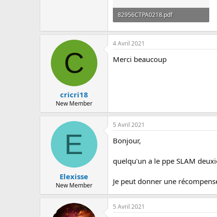
82956CTPA0218.pdf
260.9 KB · Affichages: 83
4 Avril 2021
C
Merci beaucoup
cricri18
New Member
5 Avril 2021
E
Bonjour,
quelqu'un a le ppe SLAM deux
Elexisse
Je peut donner une récompense 
New Member
5 Avril 2021