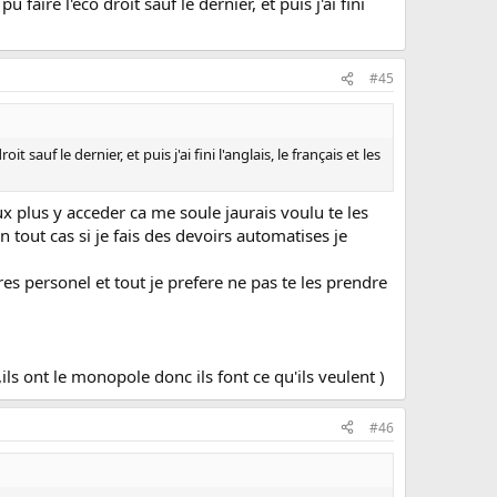
aire l'eco droit sauf le dernier, et puis j'ai fini
#45
sauf le dernier, et puis j'ai fini l'anglais, le français et les
ux plus y acceder ca me soule jaurais voulu te les
 tout cas si je fais des devoirs automatises je
res personel et tout je prefere ne pas te les prendre
ils ont le monopole donc ils font ce qu'ils veulent )
#46