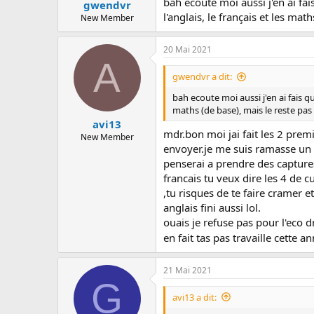
bah ecoute moi aussi j'en ai fais
gwendvr
l'anglais, le français et les ma
New Member
20 Mai 2021
A
gwendvr a dit:
bah ecoute moi aussi j'en ai fais que
maths (de base), mais le reste pa
avi13
mdr.bon moi jai fait les 2 prem
New Member
envoyer.je me suis ramasse un 5 
penserai a prendre des capture
francais tu veux dire les 4 de c
,tu risques de te faire cramer e
anglais fini aussi lol.
ouais je refuse pas pour l'eco dr
en fait tas pas travaille cette 
21 Mai 2021
G
avi13 a dit: