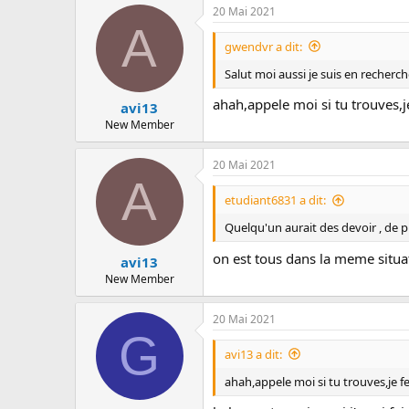
c
20 Mai 2021
c
u
A
t
s
i
gwendvr a dit:
s
o
i
n
Salut moi aussi je suis en recherch
o
s
n
:
ahah,appele moi si tu trouves,j
avi13
New Member
20 Mai 2021
A
etudiant6831 a dit:
Quelqu'un aurait des devoir , de 
on est tous dans la meme situat
avi13
New Member
20 Mai 2021
G
avi13 a dit:
ahah,appele moi si tu trouves,je f