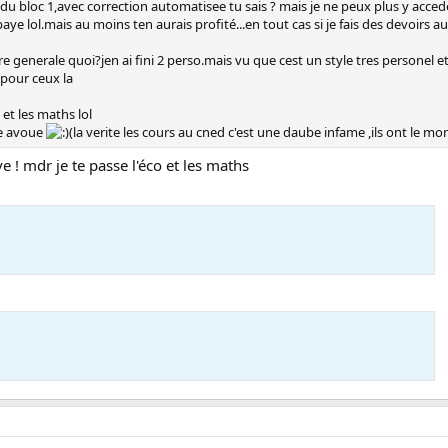
 du bloc 1,avec correction automatisee tu sais ? mais je ne peux plus y acced
paye lol.mais au moins ten aurais profité...en tout cas si je fais des devoirs
re generale quoi?jen ai fini 2 perso.mais vu que cest un style tres personel et
 pour ceux la
 et les maths lol
ee avoue
(la verite les cours au cned c'est une daube infame ,ils ont le mon
ve ! mdr je te passe l'éco et les maths