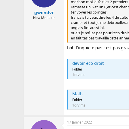
mdr.bon moi jai fait les 2 premiers
ramasse un 5 et un 8,et cest cher 
tenvoyer les corrigés.
gwendvr
francais tu veux dire les 4 de cultu
New Member
cramer et tout,je me debrouillerai
anglais fini aussi lol.
ouais je refuse pas pour l'eco droit
en fait tas pas travaille cette ann
bah t'inquiete pas c'est pas gra
devoir eco droit
Folder
1drv.ms
Math
Folder
1drv.ms
17 Janvier 2022