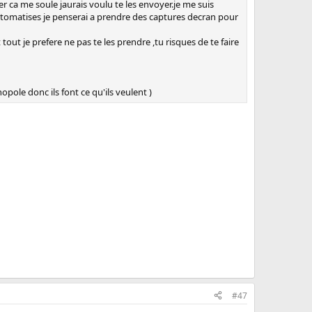
er ca me soule jaurais voulu te les envoyer.je me suis
 automatises je penserai a prendre des captures decran pour
 tout je prefere ne pas te les prendre ,tu risques de te faire
opole donc ils font ce qu'ils veulent )
#47