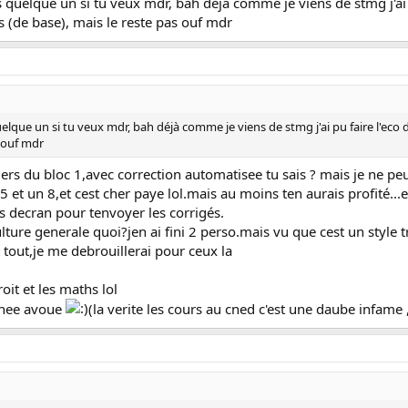
 quelque un si tu veux mdr, bah déjà comme je viens de stmg j'ai pu f
ths (de base), mais le reste pas ouf mdr
lque un si tu veux mdr, bah déjà comme je viens de stmg j'ai pu faire l'eco droit 
s ouf mdr
iers du bloc 1,avec correction automatisee tu sais ? mais je ne pe
et un 8,et cest cher paye lol.mais au moins ten aurais profité...en
s decran pour tenvoyer les corrigés.
ulture generale quoi?jen ai fini 2 perso.mais vu que cest un style t
t tout,je me debrouillerai pour ceux la
oit et les maths lol
annee avoue
(la verite les cours au cned c'est une daube infame ,