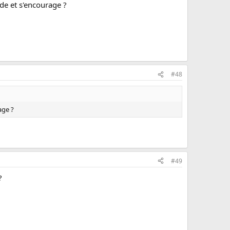
de et s'encourage ?
#48
age ?
#49
?