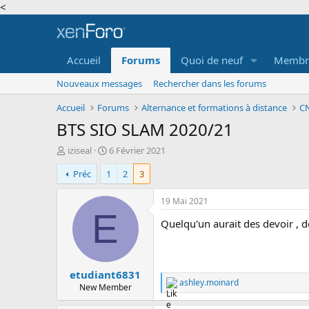
<
Accueil
Forums
Quoi de neuf
Membr
Nouveaux messages
Rechercher dans les forums
Accueil
Forums
Alternance et formations à distance
CN
BTS SIO SLAM 2020/21
A
D
iziseal
6 Février 2021
u
a
Préc
1
2
3
t
t
e
e
u
d
19 Mai 2021
r
e
E
Quelqu'un aurait des devoir , 
d
d
e
é
l
b
a
u
etudiant6831
d
t
ashley.moinard
i
R
New Member
e
s
a