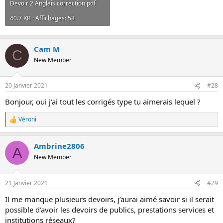
Devoir 2 Anglais correction.pdf
40.7 KB · Affichages: 53
Cam M
C
New Member
20 Janvier 2021
#28
Bonjour, oui j’ai tout les corrigés type tu aimerais lequel ?
Véroni
R
e
a
Ambrine2806
c
A
t
New Member
i
o
n
21 Janvier 2021
#29
s
:
Il me manque plusieurs devoirs, j’aurai aimé savoir si il serait
possible d’avoir les devoirs de publics, prestations services et
institutions réseaux?