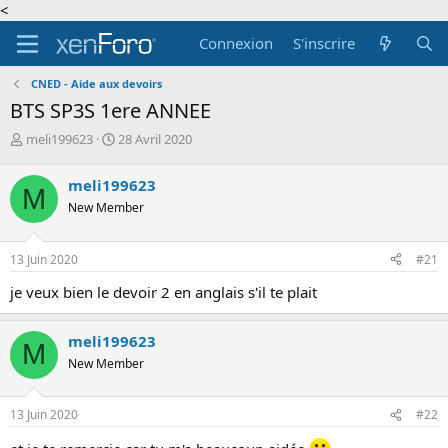
<
Connexion
S'inscrire
CNED - Aide aux devoirs
BTS SP3S 1ere ANNEE
A
D
meli199623
28 Avril 2020
u
a
t
t
meli199623
M
e
e
New Member
u
d
r
e
d
d
13 Juin 2020
#21
e
é
l
b
je veux bien le devoir 2 en anglais s'il te plait
a
u
d
t
i
meli199623
M
s
New Member
c
u
s
13 Juin 2020
#22
s
i