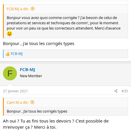
FCB-MJ a dit:
Bonjour vous avez quoi comme corrigée ? J'ai besoin de celui de
prestations et services et techniques de comm', pour le moment
pour voir un peu ce que les correcteurs attendent. Merci d'avance
Bonjour , j’ai tous les corrigés types
FCB-MJ
R
e
a
FCB-MJ
c
F
t
New Member
i
o
n
27 Janvier 2021
#35
s
:
Cam M a dit:
Bonjour , j’ai tous les corrigés types
Ah oui ? Tu as fini tous les devoirs ? C'est possible de
m'envoyer ça ? Merci à toi.