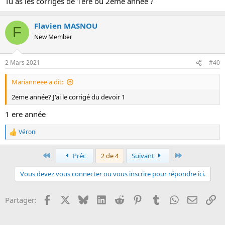
Tu as les corrigés de 1ere ou 2eme année ?
Flavien MASNOU
F
New Member
2 Mars 2021
#40
Marianneee a dit:
2eme année? J'ai le corrigé du devoir 1
1 ere année
Véroni
R
e
a
Premier
Dernier
Préc
2 de 4
Suivant
c
t
Vous devez vous connecter ou vous inscrire pour répondre ici.
i
o
n
Facebook
X
Bluesky
LinkedIn
Reddit
Pinterest
Tumblr
WhatsApp
Email
Li
Partager:
s
: