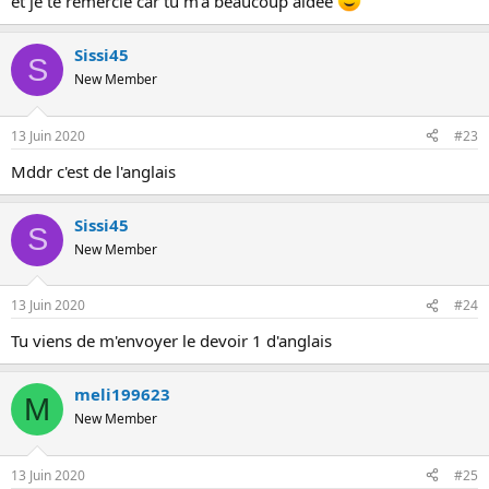
et je te remercie car tu m'a beaucoup aidée
o
n
Sissi45
S
New Member
13 Juin 2020
#23
Mddr c'est de l'anglais
Sissi45
S
New Member
13 Juin 2020
#24
Tu viens de m'envoyer le devoir 1 d'anglais
meli199623
M
New Member
13 Juin 2020
#25