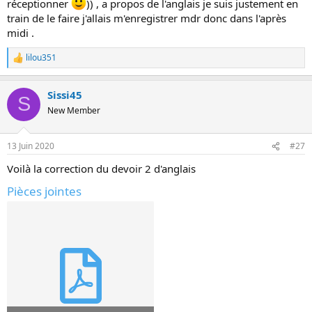
réceptionner
)) , a propos de l'anglais je suis justement en
train de le faire j'allais m'enregistrer mdr donc dans l'après
midi .
lilou351
R
e
a
Sissi45
c
S
t
New Member
i
o
n
13 Juin 2020
#27
s
:
Voilà la correction du devoir 2 d'anglais
Pièces jointes