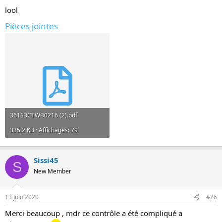
lool
Pièces jointes
361S3CTWB0216 (2).pdf
335.2 KB · Affichages: 79
Sissi45
S
New Member
13 Juin 2020
#26
Merci beaucoup , mdr ce contrôle a été compliqué a