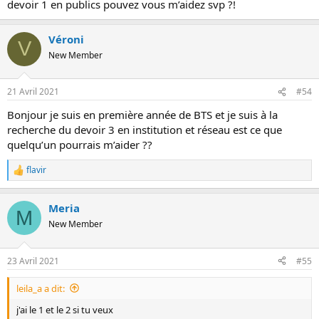
devoir 1 en publics pouvez vous m’aidez svp ?!
Véroni
V
New Member
21 Avril 2021
#54
Bonjour je suis en première année de BTS et je suis à la
recherche du devoir 3 en institution et réseau est ce que
quelqu’un pourrais m’aider ??
flavir
R
e
a
Meria
c
M
t
New Member
i
o
n
23 Avril 2021
#55
s
:
leila_a a dit:
j'ai le 1 et le 2 si tu veux