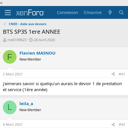
<
Connexion
S'inscrire
CNED - Aide aux devoirs
BTS SP3S 1ere ANNEE
A
D
meli199623
28 Avril 2020
u
a
t
t
Flavien MASNOU
F
e
e
New Member
u
d
r
e
d
d
2 Mars 2021
#41
e
é
l
b
j'aimerais savoir si quelqu'un aurais le devoir 1 de prestation
a
u
et service (1ère année)
d
t
i
s
leila_a
L
c
New Member
u
s
s
4 Mars 2021
#42
i