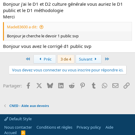
Bonjour j'ai le D1 et D2 culture générale vous auriez le D1
public et le D1 méthodologie
Merci
Made83600 a dit:
Bonjour je cherche le devoir 1 public svp
Bonjour vous avez le corrigé d1 public svp
Premier
Dernier
Préc
3 de 4
Suivant
Vous devez vous connecter ou vous inscrire pour répondre ici.
Facebook
X
Bluesky
LinkedIn
Reddit
Pinterest
Tumblr
WhatsApp
Email
Li
Partager:
CNED - Aide aux devoirs
Default Style
Nous contacter
Conditions et règles
Privacy policy
Aide
Accueil
R